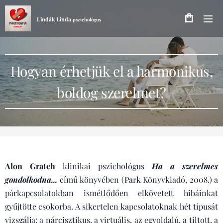
Lindák Linda
pszichológus
Hogyan érhetjük el a harmonikus,
boldog szerelmet?
Alon Gratch
klinikai pszichológus
Ha a szerelmes
gondolkodna...
című könyvében (Park Könyvkiadó, 2008.) a
párkapcsolatokban ismétlődően elkövetett hibáinkat
gyűjtötte csokorba. A sikertelen kapcsolatoknak hét típusát
vizsgálja: a nárcisztikus, a virtuális, az egyoldalú, a tiltott, a