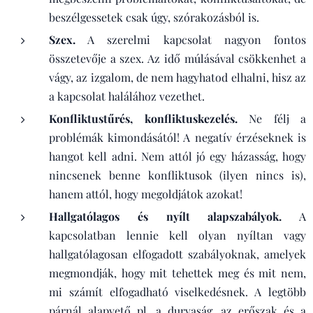
beszélgessetek csak úgy, szórakozásból is.
Szex.
A szerelmi kapcsolat nagyon fontos
összetevője a szex. Az idő múlásával csökkenhet a
vágy, az izgalom, de nem hagyhatod elhalni, hisz az
a kapcsolat halálához vezethet.
Konfliktustűrés, konfliktuskezelés.
Ne félj a
problémák kimondásától! A negatív érzéseknek is
hangot kell adni. Nem attól jó egy házasság, hogy
nincsenek benne konfliktusok (ilyen nincs is),
hanem attól, hogy megoldjátok azokat!
Hallgatólagos és nyílt alapszabályok.
A
kapcsolatban lennie kell olyan nyíltan vagy
hallgatólagosan elfogadott szabályoknak, amelyek
megmondják, hogy mit tehettek meg és mit nem,
mi számít elfogadható viselkedésnek. A legtöbb
párnál alapvető pl. a durvaság, az erőszak és a