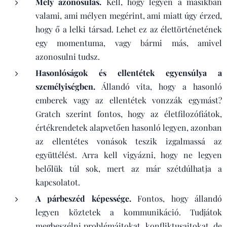
Mély azonosulás.
Kell, hogy legyen a másikban
valami, ami mélyen megérint, ami miatt úgy érzed,
hogy ő a lelki társad. Lehet ez az élettörténetének
egy momentuma, vagy bármi más, amivel
azonosulni tudsz.
Hasonlóságok és ellentétek egyensúlya a
személyiségben.
Állandó vita, hogy a hasonló
emberek vagy az ellentétek vonzzák egymást?
Gratch szerint fontos, hogy az életfilozófiátok,
értékrendetek alapvetően hasonló legyen, azonban
az ellentétes vonások teszik izgalmassá az
együttélést. Arra kell vigyázni, hogy ne legyen
belőlük túl sok, mert az már szétdúlhatja a
kapcsolatot.
A párbeszéd képessége.
Fontos, hogy állandó
legyen köztetek a kommunikáció. Tudjátok
megbeszélni problémáitokat, konfliktusaitokat, de