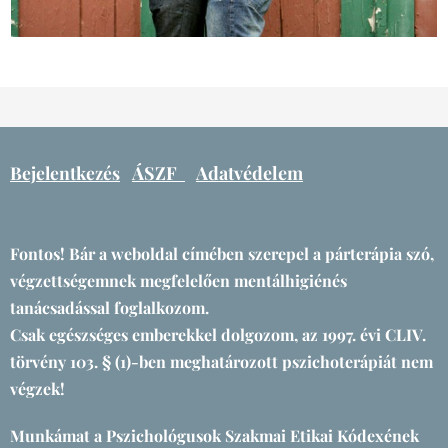
Bejelentkezés
ÁSZF
Adatvédelem
Fontos! Bár a weboldal címében szerepel a párterápia szó,
végzettségemnek megfelelően mentálhigiénés
tanácsadással foglalkozom.
Csak egészséges emberekkel dolgozom, az 1997. évi CLIV.
törvény 103. § (1)-ben meghatározott pszichoterápiát nem
végzek!
Munkámat a Pszichológusok Szakmai Etikai Kódexének