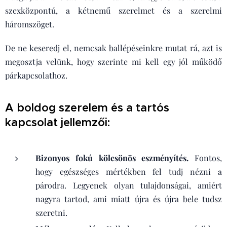
szexközpontú, a kétnemű szerelmet és a szerelmi
háromszöget.
De ne keseredj el, nemcsak ballépéseinkre mutat rá, azt is
megosztja velünk, hogy szerinte mi kell egy jól működő
párkapcsolathoz.
A boldog szerelem és a tartós
kapcsolat jellemzői:
Bizonyos fokú kölcsönös eszményítés.
Fontos,
hogy egészséges mértékben fel tudj nézni a
párodra. Legyenek olyan tulajdonságai, amiért
nagyra tartod, ami miatt újra és újra bele tudsz
szeretni.