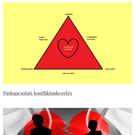
Párkapcsolati konfliktuskezelés