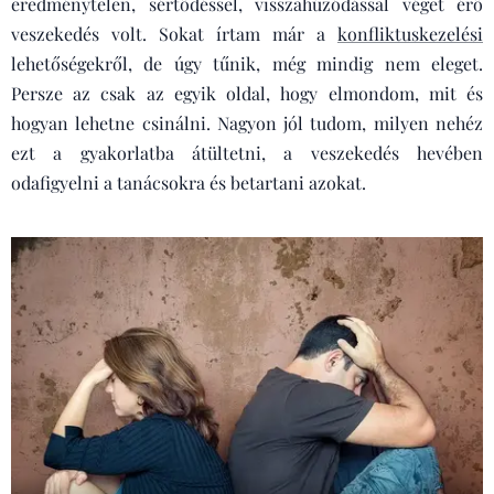
eredménytelen, sértődéssel, visszahúzódással véget érő
veszekedés volt. Sokat írtam már a
konfliktuskezelési
lehetőségekről, de úgy tűnik, még mindig nem eleget.
Persze az csak az egyik oldal, hogy elmondom, mit és
hogyan lehetne csinálni. Nagyon jól tudom, milyen nehéz
ezt a gyakorlatba átültetni, a veszekedés hevében
odafigyelni a tanácsokra és betartani azokat.