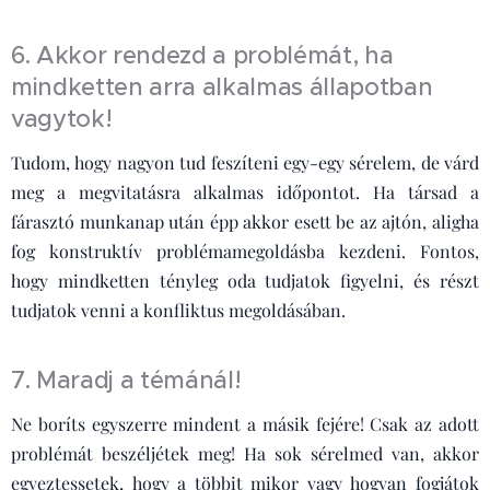
6. Akkor rendezd a problémát, ha
mindketten arra alkalmas állapotban
vagytok!
Tudom, hogy nagyon tud feszíteni egy-egy sérelem, de várd
meg a megvitatásra alkalmas időpontot. Ha társad a
fárasztó munkanap után épp akkor esett be az ajtón, aligha
fog konstruktív problémamegoldásba kezdeni. Fontos,
hogy mindketten tényleg oda tudjatok figyelni, és részt
tudjatok venni a konfliktus megoldásában.
7. Maradj a témánál!
Ne boríts egyszerre mindent a másik fejére! Csak az adott
problémát beszéljétek meg! Ha sok sérelmed van, akkor
egyeztessetek, hogy a többit mikor vagy hogyan fogjátok