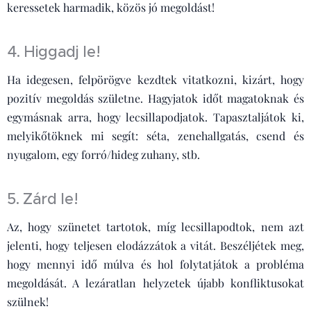
keressetek harmadik, közös jó megoldást!
4. Higgadj le!
Ha idegesen, felpörögve kezdtek vitatkozni, kizárt, hogy
pozitív megoldás születne. Hagyjatok időt magatoknak és
egymásnak arra, hogy lecsillapodjatok. Tapasztaljátok ki,
melyikőtöknek mi segít: séta, zenehallgatás, csend és
nyugalom, egy forró/hideg zuhany, stb.
5. Zárd le!
Az, hogy szünetet tartotok, míg lecsillapodtok, nem azt
jelenti, hogy teljesen elodázzátok a vitát. Beszéljétek meg,
hogy mennyi idő múlva és hol folytatjátok a probléma
megoldását. A lezáratlan helyzetek újabb konfliktusokat
szülnek!