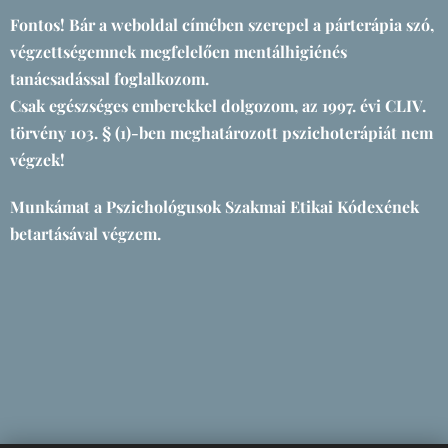
Fontos! Bár a weboldal címében szerepel a párterápia szó,
végzettségemnek megfelelően mentálhigiénés
tanácsadással foglalkozom.
Csak egészséges emberekkel dolgozom, az 1997. évi CLIV.
törvény 103. § (1)-ben meghatározott pszichoterápiát nem
végzek!
Munkámat a Pszichológusok Szakmai Etikai Kódexének
betartásával végzem.