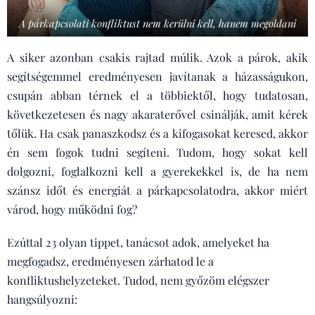
A párkapcsolati konfliktust nem kerülni kell, hanem megoldani
A siker azonban csakis rajtad múlik. Azok a párok, akik
segítségemmel eredményesen javítanak a házasságukon,
csupán abban térnek el a többiektől, hogy tudatosan,
következetesen és nagy akaraterővel csinálják, amit kérek
tőlük. Ha csak panaszkodsz és a kifogasokat keresed, akkor
én sem fogok tudni segíteni. Tudom, hogy sokat kell
dolgozni, foglalkozni kell a gyerekekkel is, de ha nem
szánsz időt és energiát a párkapcsolatodra, akkor miért
várod, hogy működni fog?
Ezúttal 23 olyan tippet, tanácsot adok, amelyeket ha
megfogadsz, eredményesen zárhatod le a
konfliktushelyzeteket. Tudod, nem győzöm elégszer
hangsúlyozni: