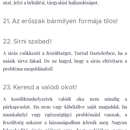
utat. Jelzi a békülési, tárgyalási hajlandóságot.
21. Az erőszak bármilyen formája tilos!
22. Sírni szabad!
A sírás csökkenti a feszültséget. Tartsd tiszteletben, ha a
másik sírva fakad. De ne hagyd, hogy a sírás eltérítsen a
probléma megoldásától!
23. Keresd a valódi okot!
A konfliktushelyzetek valódi oka nem mindig a
párkapcsolat. Ha nem vagy kibékülve saját magaddal, ha
munkahelyi vagy egészségügyi problémáid vannak, a
feszültség sokszor a házasságodban jelenik meg. Nagyon