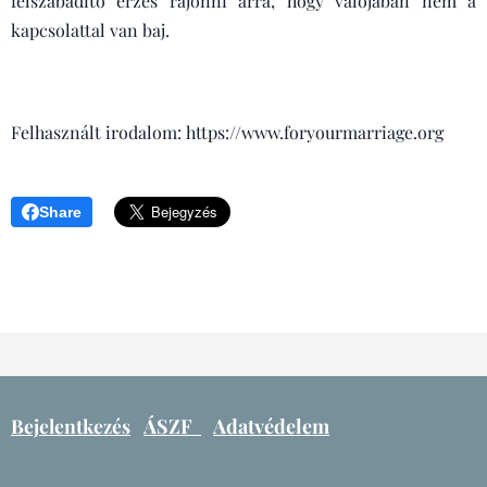
felszabadító érzés rájönni arra, hogy valójában nem a
kapcsolattal van baj.
Felhasznált irodalom: https://www.foryourmarriage.org
Share
Bejelentkezés
ÁSZF
Adatvédelem