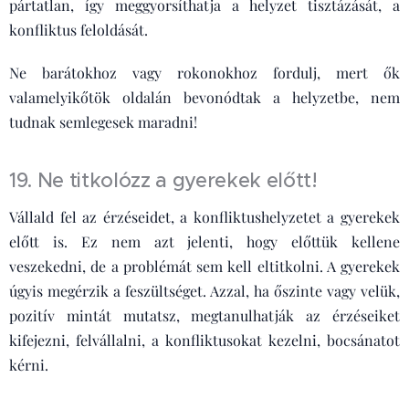
pártatlan, így meggyorsíthatja a helyzet tisztázását, a
konfliktus feloldását.
Ne barátokhoz vagy rokonokhoz fordulj, mert ők
valamelyikőtök oldalán bevonódtak a helyzetbe, nem
tudnak semlegesek maradni!
19. Ne titkolózz a gyerekek előtt!
Vállald fel az érzéseidet, a konfliktushelyzetet a gyerekek
előtt is. Ez nem azt jelenti, hogy előttük kellene
veszekedni, de a problémát sem kell eltitkolni. A gyerekek
úgyis megérzik a feszültséget. Azzal, ha őszinte vagy velük,
pozitív mintát mutatsz, megtanulhatják az érzéseiket
kifejezni, felvállalni, a konfliktusokat kezelni, bocsánatot
kérni.