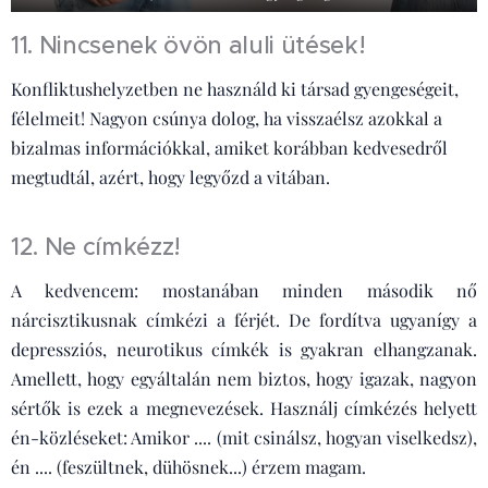
11. Nincsenek övön aluli ütések!
Konfliktushelyzetben ne használd ki társad gyengeségeit,
félelmeit! Nagyon csúnya dolog, ha visszaélsz azokkal a
bizalmas információkkal, amiket korábban kedvesedről
megtudtál, azért, hogy legyőzd a vitában.
12. Ne címkézz!
A kedvencem: mostanában minden második nő
nárcisztikusnak címkézi a férjét. De fordítva ugyanígy a
depressziós, neurotikus címkék is gyakran elhangzanak.
Amellett, hogy egyáltalán nem biztos, hogy igazak, nagyon
sértők is ezek a megnevezések. Használj címkézés helyett
én-közléseket: Amikor .... (mit csinálsz, hogyan viselkedsz),
én .... (feszültnek, dühösnek...) érzem magam.