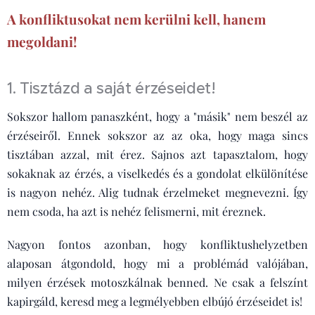
A konfliktusokat nem kerülni kell, hanem
megoldani!
1. Tisztázd a saját érzéseidet!
Sokszor hallom panaszként, hogy a "másik" nem beszél az
érzéseiről. Ennek sokszor az az oka, hogy maga sincs
tisztában azzal, mit érez. Sajnos azt tapasztalom, hogy
sokaknak az érzés, a viselkedés és a gondolat elkülönítése
is nagyon nehéz. Alig tudnak érzelmeket megnevezni. Így
nem csoda, ha azt is nehéz felismerni, mit éreznek.
Nagyon fontos azonban, hogy konfliktushelyzetben
alaposan átgondold, hogy mi a problémád valójában,
milyen érzések motoszkálnak benned. Ne csak a felszínt
kapirgáld, keresd meg a legmélyebben elbújó érzéseidet is!