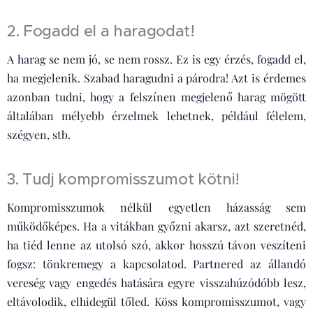
2. Fogadd el a haragodat!
A harag se nem jó, se nem rossz. Ez is egy érzés, fogadd el,
ha megjelenik. Szabad haragudni a párodra! Azt is érdemes
azonban tudni, hogy a felszínen megjelenő harag mögött
általában mélyebb érzelmek lehetnek, például félelem,
szégyen, stb.
3. Tudj kompromisszumot kötni!
Kompromisszumok nélkül egyetlen házasság sem
működőképes. Ha a vitákban győzni akarsz, azt szeretnéd,
ha tiéd lenne az utolsó szó, akkor hosszú távon veszíteni
fogsz: tönkremegy a kapcsolatod. Partnered az állandó
vereség vagy engedés hatására egyre visszahúzódóbb lesz,
eltávolodik, elhidegül tőled. Köss kompromisszumot, vagy