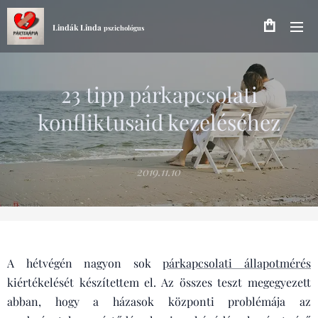
Lindák Linda
pszichológus
23 tipp párkapcsolati
konfliktusaid kezeléséhez
2019.11.10
A hétvégén nagyon sok
párkapcsolati állapotmérés
kiértékelését készítettem el. Az összes teszt megegyezett
abban, hogy a házasok központi problémája az