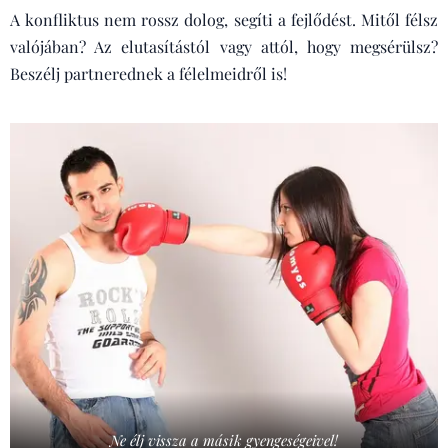
A konfliktus nem rossz dolog, segíti a fejlődést. Mitől félsz
valójában? Az elutasítástól vagy attól, hogy megsérülsz?
Beszélj partnerednek a félelmeidről is!
Ne élj vissza a másik gyengeségeivel!