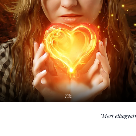
Tűz
"Mert elhagyat