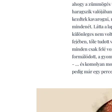
ahogy a zümmögés to
haragszik valójában
kezdtek kavarogni, 
mindenét. Látta a la
különleges nem volt 
fejében, tőle tudott
minden csak felé vo
formálódott, a gyom
- ... és komolyan m
pedig már egy percet