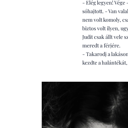
- Elég legyen! Vége 
sóhajtott. - Van val
nem volt komoly, csa
biztos volt ilyen, u
Judit csak állt vele
meredt a férjére.
- Takarodj a lakáso
kezdte a halántékát,