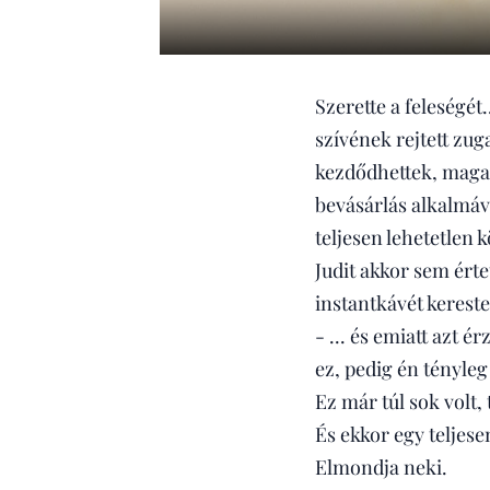
Szerette a feleségét
szívének rejtett zu
kezdődhettek, maga
bevásárlás alkalmáva
teljesen lehetetlen 
Judit akkor sem értet
instantkávét kereste
- ... és emiatt azt 
ez, pedig én tényle
Ez már túl sok volt,
És ekkor egy teljesen
Elmondja neki.