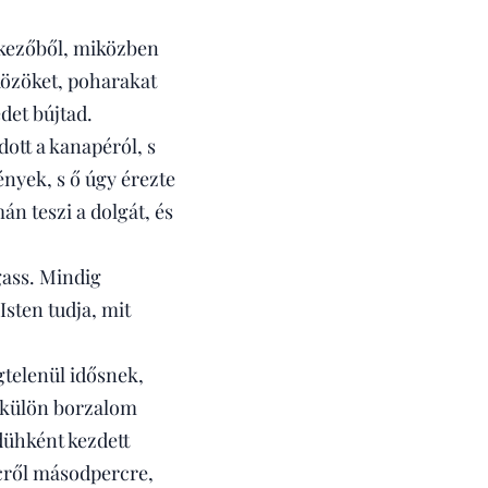
étkezőből, miközben
közöket, poharakat
det bújtad.
dott a kanapéról, s
nyek, s ő úgy érezte
án teszi a dolgát, és
ass. Mindig
sten tudja, mit
gtelenül idősnek,
s külön borzalom
dühként kezdett
rcről másodpercre,