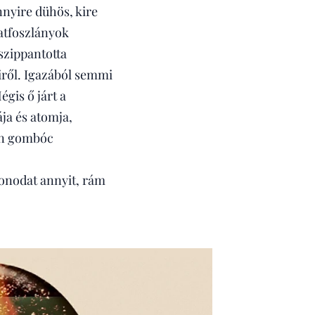
nnyire dühös, kire
atfoszlányok
szippantotta
eiről. Igazából semmi
gis ő járt a
ja és atomja,
ban gombóc
onodat annyit, rám