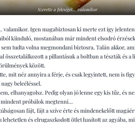
Szerette a feleségét... valamikor
... valamikor. Igen magabiztosan ki merte ezt így jelenten
gaiból kiinduló, mostanában már mindent elsodró érzése
 sem tudta volna megmondani biztosra. Talán akkor, am
l összetalálkozott a pillantásuk a boltban a tészták és a l
körülmények között.
te, mit néz annyira a férje, és csak legyintett, nem is fig
 nagy beleéléssel.
érzem, elhanyagolsz. Pedig olyan jó lenne egy kis tűz, és 
g mindent próbálok megtenni...
 túlságosan fájt, fájt a szíve érte és mindenekelőtt magáér
 lehetetlen és elrugaszkodott ötlet hasított az agyába, mi