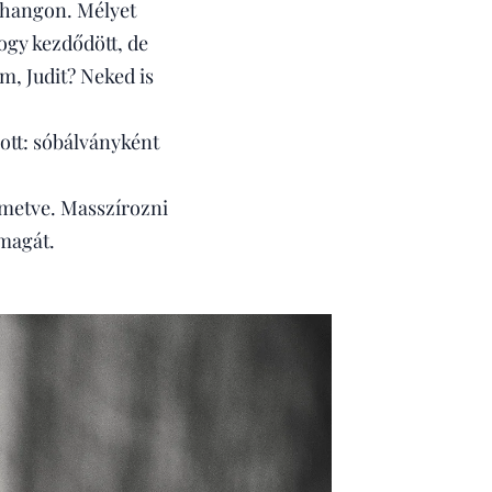
ó hangon. Mélyet
hogy kezdődött, de
m, Judit? Neked is
yott: sóbálványként
emetve. Masszírozni
 magát.