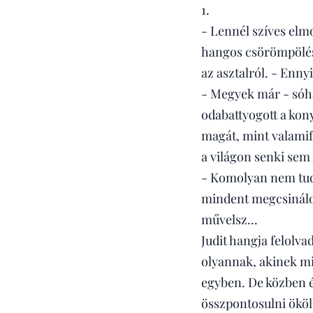
1.
- Lennél szíves elmo
hangos csörömpöléss
az asztalról. - Enny
- Megyek már - sóhaj
odabattyogott a kon
magát, mint valamifé
a világon senki sem
- Komolyan nem tud
mindent megcsinálok
művelsz...
Judit hangja felolva
olyannak, akinek mi
egyben. De közben é
összpontosulni ököl