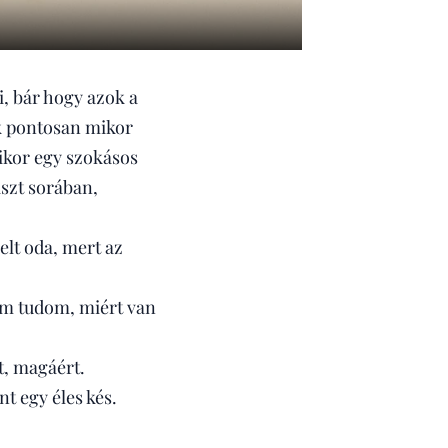
i, bár hogy azok a
k pontosan mikor
ikor egy szokásos
iszt sorában,
yelt oda, mert az
nem tudom, miért van
t, magáért.
nt egy éles kés.