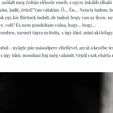
- szólalt meg Zoltán először emelt, s egyre inkább elhal
akim, Judit, érted? Van valakim. Ő... Én... Nem is tudom, 
k egy kis flörtnek indult, de tudod, hogy van az ilyen, ne
gye, volt? És nem gondoltam volna, hogy... hogy...
 szemben, szemét tágra nyitotta, s úgy tűnt, mint aki lefag
mból - nyögte pár másodperc elteltével, arcát a kezébe t
 s úgy tűnt, mondani fog még valamit. Végül csak elsírta