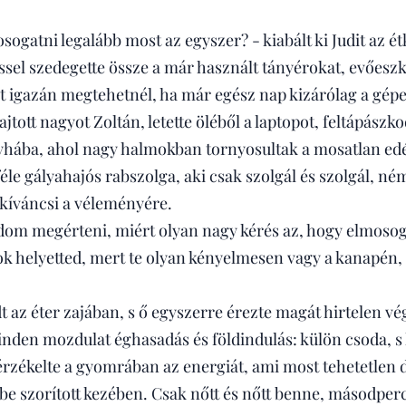
sogatni legalább most az egyszer? - kiabált ki Judit az 
el szedegette össze a már használt tányérokat, evőesz
it igazán megtehetnél, ha már egész nap kizárólag a gépe
tott nagyot Zoltán, letette öléből a laptopot, feltápászko
yhába, ahol nagy halmokban tornyosultak a mosatlan edé
le gályahajós rabszolga, aki csak szolgál és szolgál, ném
 kíváncsi a véleményére.
om megérteni, miért olyan nagy kérés az, hogy elmosog
 helyetted, mert te olyan kényelmesen vagy a kanapén, I
dt az éter zajában, s ő egyszerre érezte magát hirtelen vé
nden mozdulat éghasadás és földindulás: külön csoda, 
rzékelte a gyomrában az energiát, ami most tehetetlen 
be szorított kezében. Csak nőtt és nőtt benne, másodpe