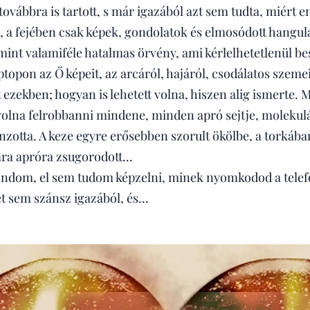
vábbra is tartott, s már igazából azt sem tudta, miért e
, a fejében csak képek, gondolatok és elmosódott hangul
mint valamiféle hatalmas örvény, ami kérlelhetetlenül be
ptopon az Ő képeit, az arcáról, hajáról, csodálatos szem
ezekben; hogyan is lehetett volna, hiszen alig ismerte. Mé
 volna felrobbanni mindene, minden apró sejtje, molekulá
nzotta. A keze egyre erősebben szorult ökölbe, a torká
ra apróra zsugorodott...
ondom, el sem tudom képzelni, minek nyomkodod a telef
 sem szánsz igazából, és...