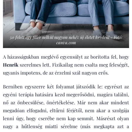
50 felett egy fillér nélkül nagyon nehéz új életet kezdeni - Fotó:
canva.com
A házasságukban meglévő egyensúlyt az borította fel, hogy
Henrik
szerelmes lett. Fizikailag nem csalta meg feleségét,
ugyanis impotens, de az érzelmi szál nagyon erős.
Berniben egyszerre két folyamat játszódik le: egyrészt az
egyéni terápia hatására kezd megerősödni, magára találni,
nő az önbecsülése, önértékelése. Már nem akar mindent
megadóan elfogadni, eltűrni férjétől, nem akar a szolgája
lenni úgy, hogy cserébe nem kap semmit. Másrészt olyan
nagy a hűtlenség miatti sérelme (más megkapta azt a