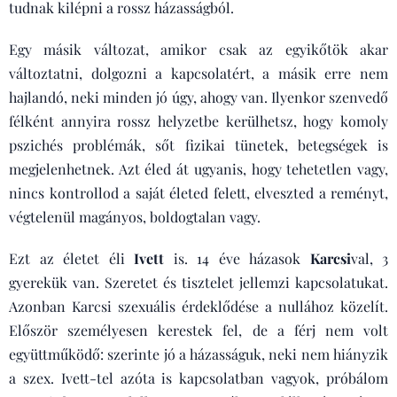
tudnak kilépni a rossz házasságból.
Egy másik változat, amikor csak az egyikőtök akar
változtatni, dolgozni a kapcsolatért, a másik erre nem
hajlandó, neki minden jó úgy, ahogy van. Ilyenkor szenvedő
félként annyira rossz helyzetbe kerülhetsz, hogy komoly
pszichés problémák, sőt fizikai tünetek, betegségek is
megjelenhetnek. Azt éled át ugyanis, hogy tehetetlen vagy,
nincs kontrollod a saját életed felett, elveszted a reményt,
végtelenül magányos, boldogtalan vagy.
Ezt az életet éli
Ivett
is. 14 éve házasok
Karcsi
val, 3
gyerekük van. Szeretet és tisztelet jellemzi kapcsolatukat.
Azonban Karcsi szexuális érdeklődése a nullához közelít.
Először személyesen kerestek fel, de a férj nem volt
együttműködő: szerinte jó a házasságuk, neki nem hiányzik
a szex. Ivett-tel azóta is kapcsolatban vagyok, próbálom