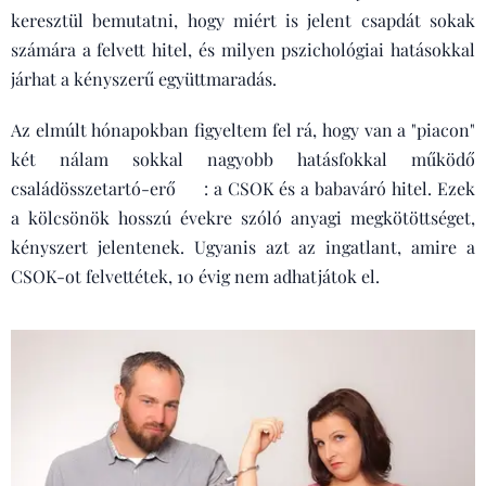
keresztül bemutatni, hogy miért is jelent csapdát sokak
számára a felvett hitel, és milyen pszichológiai hatásokkal
járhat a kényszerű együttmaradás.
Az elmúlt hónapokban figyeltem fel rá, hogy van a "piacon"
két nálam sokkal nagyobb hatásfokkal működő
családösszetartó-erő 😊: a CSOK és a babaváró hitel. Ezek
a kölcsönök hosszú évekre szóló anyagi megkötöttséget,
kényszert jelentenek. Ugyanis azt az ingatlant, amire a
CSOK-ot felvettétek, 10 évig nem adhatjátok el.