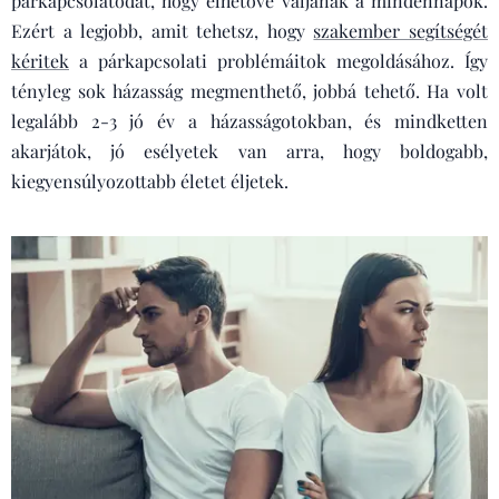
párkapcsolatodat, hogy élhetővé váljanak a mindennapok.
Ezért a legjobb, amit tehetsz, hogy
szakember segítségét
kéritek
a párkapcsolati problémáitok megoldásához. Így
tényleg sok házasság megmenthető, jobbá tehető. Ha volt
legalább 2-3 jó év a házasságotokban, és mindketten
akarjátok, jó esélyetek van arra, hogy boldogabb,
kiegyensúlyozottabb életet éljetek.