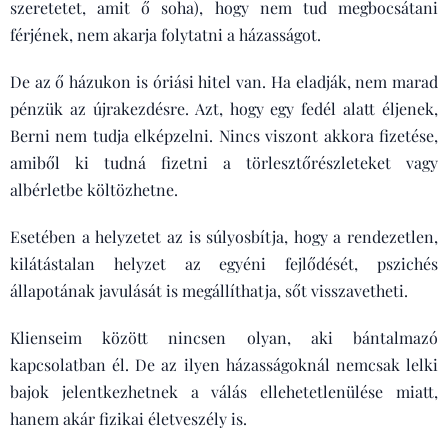
szeretetet, amit ő soha), hogy nem tud megbocsátani
férjének, nem akarja folytatni a házasságot.
De az ő házukon is óriási hitel van. Ha eladják, nem marad
pénzük az újrakezdésre. Azt, hogy egy fedél alatt éljenek,
Berni nem tudja elképzelni. Nincs viszont akkora fizetése,
amiből ki tudná fizetni a törlesztőrészleteket vagy
albérletbe költözhetne.
Esetében a helyzetet az is súlyosbítja, hogy a rendezetlen,
kilátástalan helyzet az egyéni fejlődését, pszichés
állapotának javulását is megállíthatja, sőt visszavetheti.
Klienseim között nincsen olyan, aki bántalmazó
kapcsolatban él. De az ilyen házasságoknál nemcsak lelki
bajok jelentkezhetnek a válás ellehetetlenülése miatt,
hanem akár fizikai életveszély is.