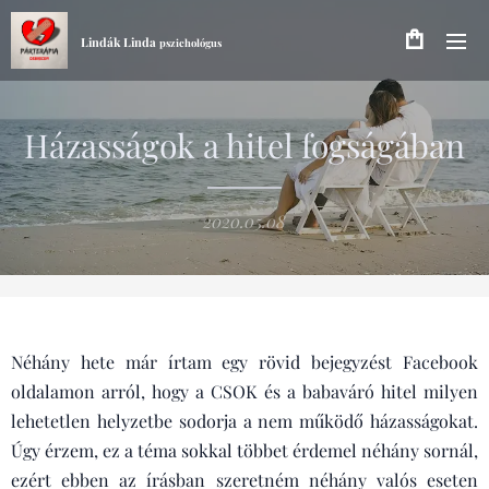
Lindák Linda
pszichológus
Házasságok a hitel fogságában
2020.05.08
Néhány hete már írtam egy rövid bejegyzést Facebook
oldalamon arról, hogy a CSOK és a babaváró hitel milyen
lehetetlen helyzetbe sodorja a nem működő házasságokat.
Úgy érzem, ez a téma sokkal többet érdemel néhány sornál,
ezért ebben az írásban szeretném néhány valós eseten