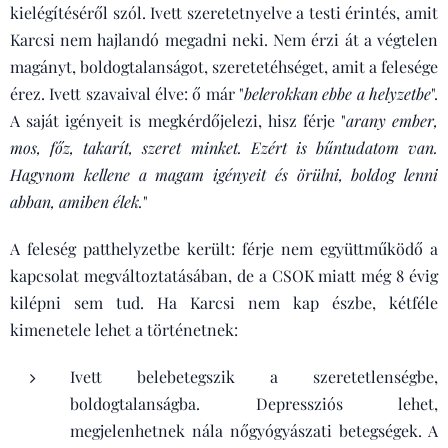
kielégítéséről szól. Ivett szeretetnyelve a testi érintés, amit
Karcsi nem hajlandó megadni neki. Nem érzi át a végtelen
magányt, boldogtalanságot, szeretetéhséget, amit a felesége
érez. Ivett szavaival élve: ő már "
belerokkan ebbe a helyzetbe
".
A saját igényeit is megkérdőjelezi, hisz férje "
arany ember,
mos, főz, takarít, szeret minket. Ezért is bűntudatom van.
Hagynom kellene a magam igényeit és örülni, boldog lenni
abban, amiben élek.
"
A feleség patthelyzetbe került: férje nem együttműködő a
kapcsolat megváltoztatásában, de a CSOK miatt még 8 évig
kilépni sem tud. Ha Karcsi nem kap észbe, kétféle
kimenetele lehet a történetnek:
Ivett belebetegszik a szeretetlenségbe,
boldogtalanságba. Depressziós lehet,
megjelenhetnek nála nőgyógyászati betegségek. A