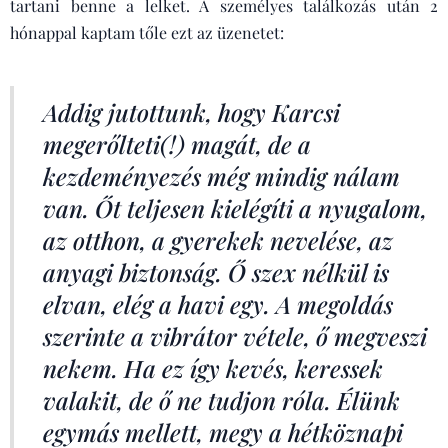
tartani benne a lelket. A személyes találkozás után 2
hónappal kaptam tőle ezt az üzenetet:
Addig jutottunk, hogy Karcsi
megerőlteti(!) magát, de a
kezdeményezés még mindig nálam
van. Őt teljesen kielégíti a nyugalom,
az otthon, a gyerekek nevelése, az
anyagi biztonság. Ő szex nélkül is
elvan, elég a havi egy. A megoldás
szerinte a vibrátor vétele, ő megveszi
nekem. Ha ez így kevés, keressek
valakit, de ő ne tudjon róla. Élünk
egymás mellett, megy a hétköznapi