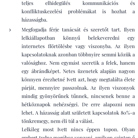
teljes elhidegülés kommunikációs és
konfliktuskezelési problémákat is hozhat a
házasságba.
Megfogadja férje tanácsát és szeretőt tart. Ilyen
lelkiállapotban könnyű belekeveredni egy
internetes flörtölésbe vagy viszonyba. Az ilyen
kapcsolatoknak azonban többnyire semmi közük a
valósághoz. Nem egymást szeretik a felek, hanem
egy ábrándképet. Netes üzenetek alapján nagyon
könnyen érezhetné Ivett azt, hogy megtalálta élete
párját, mennyire passzolnak. Az ilyen viszonyok
mindig gyönyörűnek tűnnek, nincsenek benne a
hétköznapok nehézségei. De erre alapozni nem
lehet. A házasság alatt született kapcsolatok 80%-a
tönkremegy, nem éli túl a válást.
Lelkileg most Ivett nincs éppen topon. Olyan
embert tudna magához vonzani, amilyen szinten ő