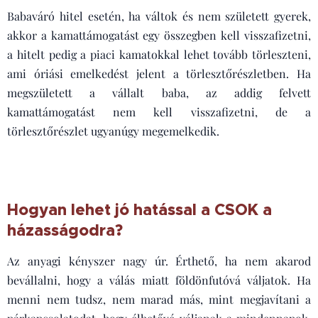
Babaváró hitel esetén, ha váltok és nem született gyerek,
akkor a kamattámogatást egy összegben kell visszafizetni,
a hitelt pedig a piaci kamatokkal lehet tovább törleszteni,
ami óriási emelkedést jelent a törlesztőrészletben. Ha
megszületett a vállalt baba, az addig felvett
kamattámogatást nem kell visszafizetni, de a
törlesztőrészlet ugyanúgy megemelkedik.
Hogyan lehet jó hatással a CSOK a
házasságodra?
Az anyagi kényszer nagy úr. Érthető, ha nem akarod
bevállalni, hogy a válás miatt földönfutóvá váljatok. Ha
menni nem tudsz, nem marad más, mint megjavítani a