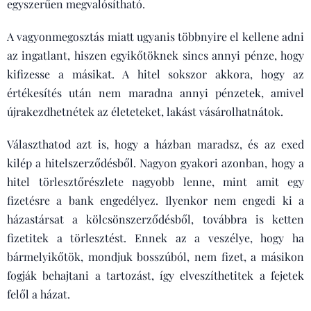
egyszerűen megvalósítható.
A vagyonmegosztás miatt ugyanis többnyire el kellene adni
az ingatlant, hiszen egyikőtöknek sincs annyi pénze, hogy
kifizesse a másikat. A hitel sokszor akkora, hogy az
értékesítés után nem maradna annyi pénzetek, amivel
újrakezdhetnétek az életeteket, lakást vásárolhatnátok.
Választhatod azt is, hogy a házban maradsz, és az exed
kilép a hitelszerződésből. Nagyon gyakori azonban, hogy a
hitel törlesztőrészlete nagyobb lenne, mint amit egy
fizetésre a bank engedélyez. Ilyenkor nem engedi ki a
házastársat a kölcsönszerződésből, továbbra is ketten
fizetitek a törlesztést. Ennek az a veszélye, hogy ha
bármelyikőtök, mondjuk bosszúból, nem fizet, a másikon
fogják behajtani a tartozást, így elveszíthetitek a fejetek
felől a házat.