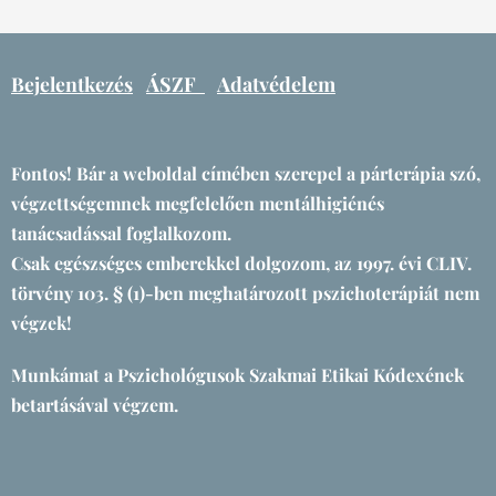
Bejelentkezés
ÁSZF
Adatvédelem
Fontos! Bár a weboldal címében szerepel a párterápia szó,
végzettségemnek megfelelően mentálhigiénés
tanácsadással foglalkozom.
Csak egészséges emberekkel dolgozom, az 1997. évi CLIV.
törvény 103. § (1)-ben meghatározott pszichoterápiát nem
végzek!
Munkámat a Pszichológusok Szakmai Etikai Kódexének
betartásával végzem.