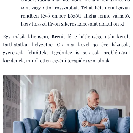
van, vagy attól rosszabbat. Tehát két, nem igazán
rendben lévő ember között aligha lenne várható,
hogy hosszú távon sikeres kapcsolat alakuljon ki.
Egy másik kliensem,
Berni
, férje hűtlensége után került
tarthatatlan helyzetbe. Ők már közel 30 éve házasok,
gyerekeik felnőttek. Egyénileg is sok-sok problémával
küzdenek, mindketten egyéni terápiára szorulnak.