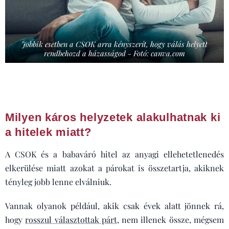
Jobbik esetben a CSOK arra kényszerít, hogy válás helyett
rendbehozd a házasságod - Fotó: canva.com
Milyen káros helyzetek alakulhatnak ki
a hitelek miatt?
A CSOK és a babaváró hitel az anyagi ellehetetlenedés
elkerülése miatt azokat a párokat is összetartja, akiknek
tényleg jobb lenne elválniuk.
Vannak olyanok például, akik csak évek alatt jönnek rá,
hogy
rosszul választottak párt
, nem illenek össze, mégsem