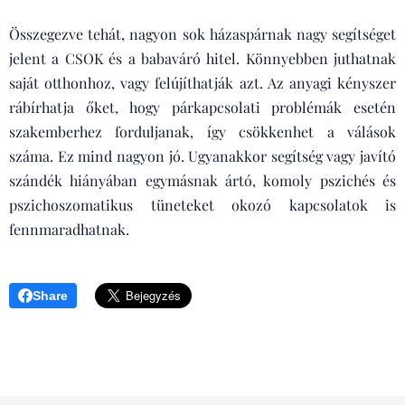
Összegezve tehát, nagyon sok házaspárnak nagy segítséget
jelent a CSOK és a babaváró hitel. Könnyebben juthatnak
saját otthonhoz, vagy felújíthatják azt. Az anyagi kényszer
rábírhatja őket, hogy párkapcsolati problémák esetén
szakemberhez forduljanak, így csökkenhet a válások
száma. Ez mind nagyon jó. Ugyanakkor segítség vagy javító
szándék hiányában egymásnak ártó, komoly pszichés és
pszichoszomatikus tüneteket okozó kapcsolatok is
fennmaradhatnak.
Share