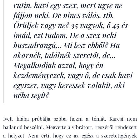
rutin, havi egy szex, mert ugye ne
fájjon neki. De nincs válás, stb.
Örüljek vagy ne? 35 vagyok, ő 45 és
imád, ezt tudom. De a szex neki
huszadrangú... Mi lesz ebből? Ha
akarnék, találnék szeretőt, de...
Megalkudjak azzal, hogy én
kezdeményezek, vagy ő, de csak havi
egyszer, vagy keressek valakit, aki
néha segít?
Ivett hiába próbálja szóba hozni a témát, Karcsi nem
hajlandó beszélni. Megvette a vibrátort, részéről rendezett
a helyzet. Nem érti, hogy ez az egész a szeretetigények