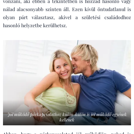
vonzani, aki ebben a tekintetben is hozzád hasonló vagy
nálad alacsonyabb szinten áll. Ezen kívül öntudatlanul is
olyan párt választasz, akivel a születési családodhoz
hasonló helyzetbe kerülhetsz.
Jól működő párkapcsolathoz külön-külön is jól működő egyének
kellenek