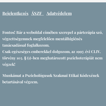
Bejelentkezés
ÁSZF
Adatvédelem
Fontos! Bár a weboldal címében szerepel a párterápia szó,
végzettségemnek megfelelően mentálhigiénés
tanácsadással foglalkozom.
Csak egészséges emberekkel dolgozom, az 1997. évi CLIV.
törvény 103. § (1)-ben meghatározott pszichoterápiát nem
végzek!
Munkámat a Pszichológusok Szakmai Etikai Kódexének
betartásával végzem.