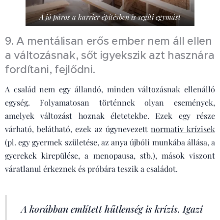
A jó páros a karrier építésben is segíti egymást
9. A mentálisan erős ember nem áll ellen
a változásnak, sőt igyekszik azt hasznára
fordítani, fejlődni.
A család nem egy állandó, minden változásnak ellenálló
egység. Folyamatosan történnek olyan események,
amelyek változást hoznak életetekbe. Ezek egy része
várható, belátható, ezek az úgynevezett
normatív krízisek
(pl. egy gyermek születése, az anya újbóli munkába állása, a
gyerekek kirepülése, a menopausa, stb.), mások viszont
váratlanul érkeznek és próbára teszik a családot.
A korábban említett hűtlenség is krízis. Igazi