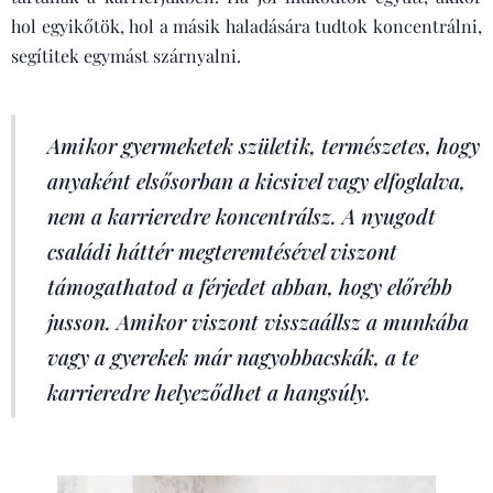
hol egyikőtök, hol a másik haladására tudtok koncentrálni,
segítitek egymást szárnyalni.
Amikor gyermeketek születik, természetes, hogy
anyaként elsősorban a kicsivel vagy elfoglalva,
nem a karrieredre koncentrálsz. A nyugodt
családi háttér megteremtésével viszont
támogathatod a férjedet abban, hogy előrébb
jusson. Amikor viszont visszaállsz a munkába
vagy a gyerekek már nagyobbacskák, a te
karrieredre helyeződhet a hangsúly.