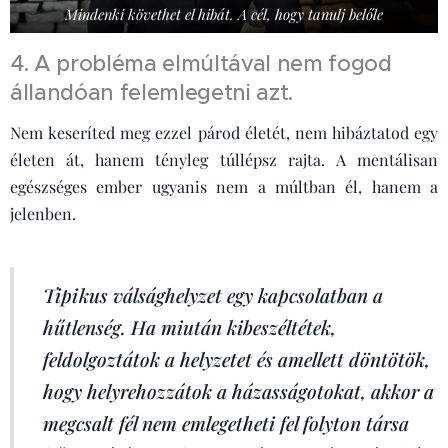
Mindenki követhet el hibát. A cél, hogy tanulj belőle
4. A probléma elmúltával nem fogod
állandóan felemlegetni azt.
Nem keseríted meg ezzel párod életét, nem hibáztatod egy
életen át, hanem tényleg túllépsz rajta. A mentálisan
egészséges ember ugyanis nem a múltban él, hanem a
jelenben.
Tipikus válsághelyzet egy kapcsolatban a
hűtlenség. Ha miután kibeszéltétek,
feldolgoztátok a helyzetet és amellett döntötök,
hogy helyrehozzátok a házasságotokat, akkor a
megcsalt fél nem emlegetheti fel folyton társa