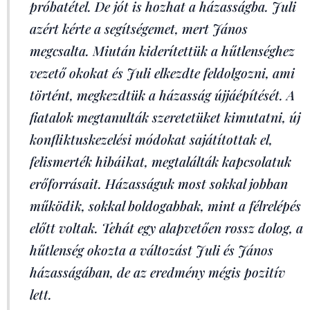
próbatétel. De jót is hozhat a házasságba. Juli
azért kérte a segítségemet, mert János
megcsalta. Miután kiderítettük a hűtlenséghez
vezető okokat és Juli elkezdte feldolgozni, ami
történt, megkezdtük a házasság újjáépítését. A
fiatalok megtanulták szeretetüket kimutatni, új
konfliktuskezelési módokat sajátítottak el,
felismerték hibáikat, megtalálták kapcsolatuk
erőforrásait. Házasságuk most sokkal jobban
működik, sokkal boldogabbak, mint a félrelépés
előtt voltak. Tehát egy alapvetően rossz dolog, a
hűtlenség okozta a változást Juli és János
házasságában, de az eredmény mégis pozitív
lett.