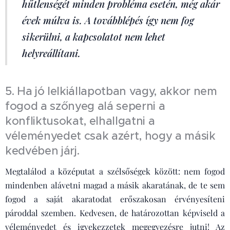
hűtlenségét minden probléma esetén, még akár
évek múlva is. A továbblépés így nem fog
sikerülni, a kapcsolatot nem lehet
helyreállítani.
5. Ha jó lelkiállapotban vagy, akkor nem
fogod a szőnyeg alá seperni a
konfliktusokat, elhallgatni a
véleményedet csak azért, hogy a másik
kedvében járj.
Megtalálod a középutat a szélsőségek között: nem fogod
mindenben alávetni magad a másik akaratának, de te sem
fogod a saját akaratodat erőszakosan érvényesíteni
pároddal szemben. Kedvesen, de határozottan képviseld a
véleményedet és igyekezzetek megegyezésre jutni! Az