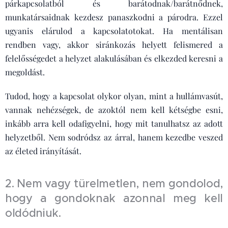
párkapcsolatból és barátodnak/barátnődnek,
munkatársaidnak kezdesz panaszkodni a párodra. Ezzel
ugyanis elárulod a kapcsolatotokat. Ha mentálisan
rendben vagy, akkor siránkozás helyett felismered a
felelősségedet a helyzet alakulásában és elkezded keresni a
megoldást.
Tudod, hogy a kapcsolat olykor olyan, mint a hullámvasút,
vannak nehézségek, de azoktól nem kell kétségbe esni,
inkább arra kell odafigyelni, hogy mit tanulhatsz az adott
helyzetből. Nem sodródsz az árral, hanem kezedbe veszed
az életed irányítását.
2. Nem vagy türelmetlen, nem gondolod,
hogy a gondoknak azonnal meg kell
oldódniuk.