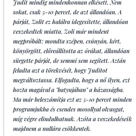
Judit mindig mindenhonnan elkésett. Nem
sokat, csak 5-10 percet, de azt állandóan. A
párját, Zolit ez halálra idegesítette, állandóan
veszekedtek miatta. Zoli már mindent
megpróbált: mondta szépen, csúnyán, kért,
könyörgött, előreállította az órákat, állandóan
sürgette párját, de semmi sem segített. Aztán
feladta azt a törekvését, hogy Juditot
megváltoztassa. Elfogadta, hogy a nő ilyen, ezt
hozta magával a "batyujában" a házasságba.
Ma már beleszámítja ezt az 5-10 percet minden
programjukba és csendes mosollyal olvasgat,
míg végre elindulhatnak. Azóta a veszekedéseik
majdnem a nullára csökkentek.