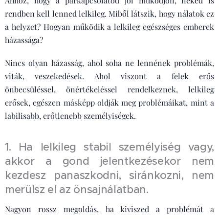
Ahhoz, hogy a párkapcsolatod jól működjön, neked is
rendben kell lenned lelkileg. Miből látszik, hogy nálatok ez
a helyzet? Hogyan működik a lelkileg egészséges emberek
házassága?
Nincs olyan házasság, ahol soha ne lennének problémák,
viták, veszekedések. Ahol viszont a felek erős
önbecsüléssel, önértékeléssel rendelkeznek, lelkileg
erősek, egészen másképp oldják meg problémáikat, mint a
labilisabb, erőtlenebb személyiségek.
1. Ha lelkileg stabil személyiség vagy,
akkor a gond jelentkezésekor nem
kezdesz panaszkodni, siránkozni, nem
merülsz el az önsajnálatban.
Nagyon rossz megoldás, ha kiviszed a problémát a