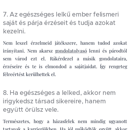
7. Az egészséges lelkű ember felismeri
saját és párja érzéseit és tudja azokat
kezelni.
Nem leszel érzelmeid játékszere, hanem tudod azokat
irányítani. Nem akarsz
gondolatolvasó
lenni és párodtól
sem várod ezt el. Rákérdezel a másik gondolataira,
érzéseire és te is elmondod a sajátjaidat. Így rengeteg
félreértést kerülhettek el.
8. Ha egészséges a lelked, akkor nem
irigykedsz társad sikereire, hanem
együtt örülsz vele.
Természetes, hogy a házasfelek nem mindig ugyanott
tartanak a karrierjükben. Ha jól működtök együtt, akkor