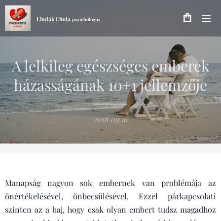
Lindák Linda
pszichológus
A lelkileg egészséges emberek
házasságának 10+1 jellemzője
2018.09.16
Manapság nagyon sok embernek van problémája az
önértékelésével, önbecsülésével. Ezzel párkapcsolati
szinten az a baj, hogy csak olyan embert tudsz magadhoz