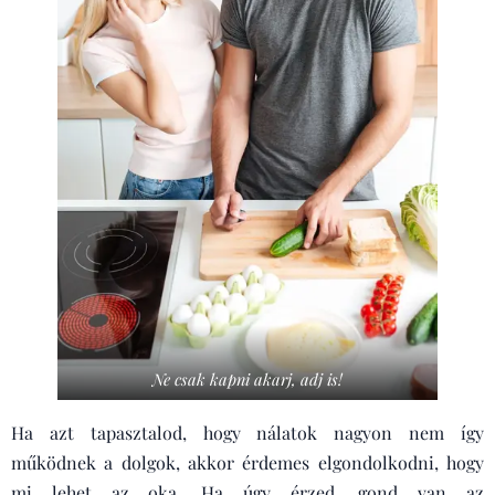
Ne csak kapni akarj, adj is!
Ha azt tapasztalod, hogy nálatok nagyon nem így
működnek a dolgok, akkor érdemes elgondolkodni, hogy
mi lehet az oka. Ha úgy érzed, gond van az