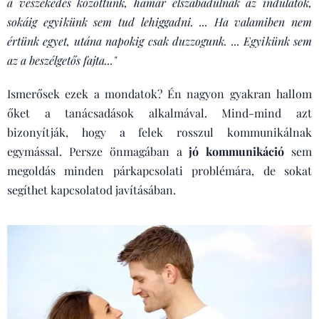
a veszekedés közöttünk, hamar elszabadulnak az indulatok,
sokáig egyikünk sem tud lehiggadni. ...
Ha valamiben nem
értünk egyet, utána napokig csak duzzogunk.
...
Egyikünk sem
az a beszélgetős fajta..."
Ismerősek ezek a mondatok? Én nagyon gyakran hallom
őket a tanácsadások alkalmával. Mind-mind azt
bizonyítják, hogy a felek rosszul kommunikálnak
egymással. Persze önmagában a
jó kommunikáció
sem
megoldás minden párkapcsolati problémára, de sokat
segíthet kapcsolatod javításában.