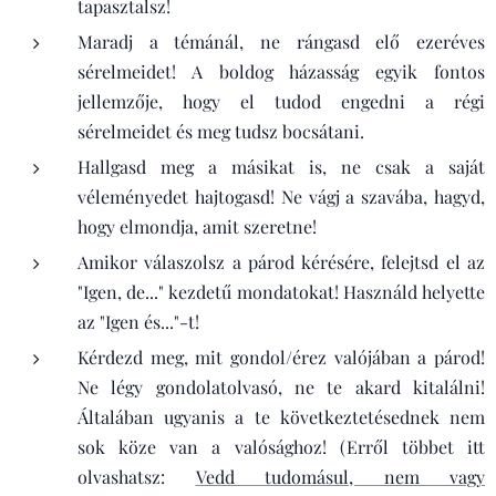
tapasztalsz!
Maradj a témánál, ne rángasd elő ezeréves
sérelmeidet! A boldog házasság egyik fontos
jellemzője, hogy el tudod engedni a régi
sérelmeidet és meg tudsz bocsátani.
Hallgasd meg a másikat is, ne csak a saját
véleményedet hajtogasd! Ne vágj a szavába, hagyd,
hogy elmondja, amit szeretne!
Amikor válaszolsz a párod kérésére, felejtsd el az
"Igen, de..." kezdetű mondatokat! Használd helyette
az "Igen és..."-t!
Kérdezd meg, mit gondol/érez valójában a párod!
Ne légy gondolatolvasó, ne te akard kitalálni!
Általában ugyanis a te következtetésednek nem
sok köze van a valósághoz! (Erről többet itt
olvashatsz:
Vedd tudomásul, nem vagy