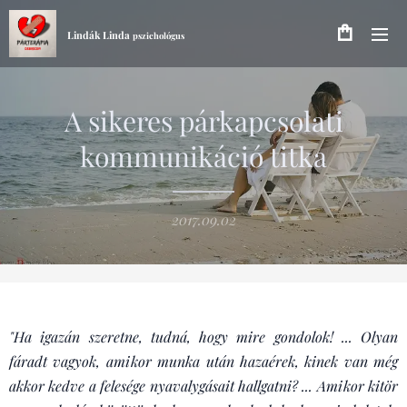
Lindák Linda
pszichológus
A sikeres párkapcsolati
kommunikáció titka
2017.09.02
"Ha igazán szeretne, tudná, hogy mire gondolok! ...
Olyan
fáradt vagyok, amikor munka után hazaérek, kinek van még
akkor kedve a felesége nyavalygásait hallgatni? ...
Amikor kitör