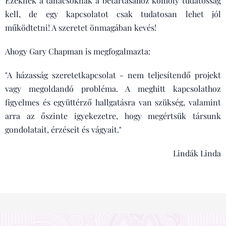
Ezeknek a tanácsoknak a betartásához komoly tudatosság
kell, de egy kapcsolatot csak tudatosan lehet jól
működtetni! A szeretet önmagában kevés!
Ahogy Gary Chapman is megfogalmazta:
"A házasság szeretetkapcsolat - nem teljesítendő projekt
vagy megoldandó probléma. A meghitt kapcsolathoz
figyelmes és együttérző hallgatásra van szükség, valamint
arra az őszinte igyekezetre, hogy megértsük társunk
gondolatait, érzéseit és vágyait."
Lindák Linda