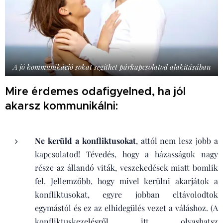
A jó kommunikáció sokat segíthet párkapcsolatod alakításában
Mire érdemes odafigyelned, ha jól
akarsz kommunikálni:
Ne kerüld a konfliktusokat
, attól nem lesz jobb a
kapcsolatod! Tévedés, hogy a házasságok nagy
része az állandó viták, veszekedések miatt bomlik
fel. Jellemzőbb, hogy mivel kerülni akarjátok a
konfliktusokat, egyre jobban eltávolodtok
egymástól és ez az elhidegülés vezet a váláshoz. (A
konfliktuskezelésről itt olvashatsz