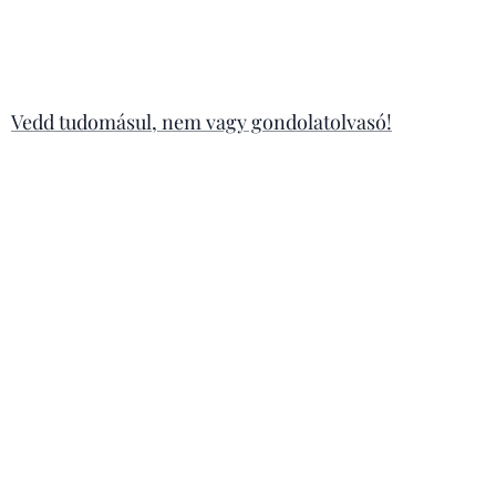
Vedd tudomásul, nem vagy gondolatolvasó!