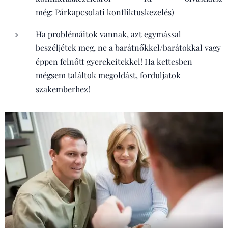
még:
Párkapcsolati konfliktuskezelés
)
Ha problémáitok vannak, azt egymással
beszéljétek meg, ne a barátnőkkel/barátokkal vagy
éppen felnőtt gyerekeitekkel! Ha kettesben
mégsem találtok megoldást, forduljatok
szakemberhez!