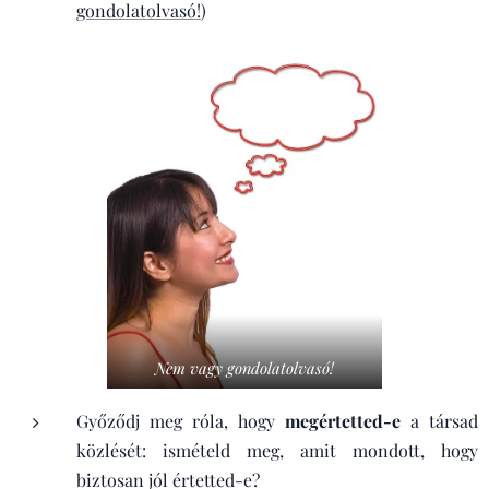
gondolatolvasó!
)
Nem vagy gondolatolvasó!
Győződj meg róla, hogy
megértetted-e
a társad
közlését: ismételd meg, amit mondott, hogy
biztosan jól értetted-e?