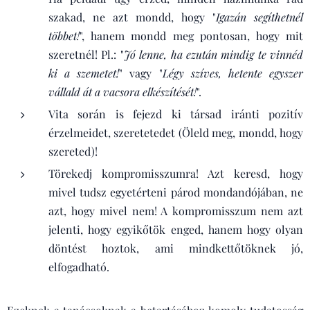
szakad, ne azt mondd, hogy "
Igazán segíthetnél
többet!
", hanem mondd meg pontosan, hogy mit
szeretnél! Pl.: "
Jó lenne, ha ezután mindig te vinnéd
ki a szemetet!
" vagy "
Légy szíves, hetente egyszer
vállald át a vacsora elkészítését!
".
Vita során is fejezd ki társad iránti pozitív
érzelmeidet, szeretetedet (Öleld meg, mondd, hogy
szereted)!
Törekedj kompromisszumra! Azt keresd, hogy
mivel tudsz egyetérteni párod mondandójában, ne
azt, hogy mivel nem! A kompromisszum nem azt
jelenti, hogy egyikőtök enged, hanem hogy olyan
döntést hoztok, ami mindkettőtöknek jó,
elfogadható.