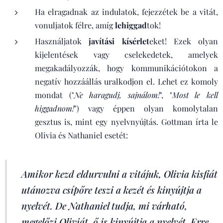
Ha elragadnak az indulatok, fejezzétek be a vitát,
vonuljatok félre, amíg
lehiggad
tok!
Használjatok
javítási kísérlet
eket! Ezek olyan
kijelentések vagy cselekedetek, amelyek
megakadályozzák, hogy kommunikációtokon a
negatív hozzáállás uralkodjon el. Lehet ez komoly
mondat ("
Ne haragudj, sajnálom!
", "
Most le kell
higgadnom!
") vagy éppen olyan komolytalan
gesztus is, mint egy nyelvnyújtás. Gottman írta le
Olivia és Nathaniel esetét:
Amikor kezd eldurvulni a vitájuk, Olivia kisfiát
utánozva csípőre teszi a kezét és kinyújtja a
nyelvét. De Nathaniel tudja, mi várható,
megelőzi Oliviát, ő is kinyújtja a nyelvét. Erre