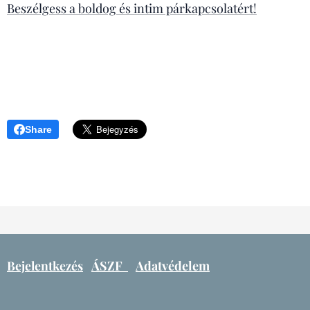
Beszélgess a boldog és intim párkapcsolatért!
Share
Bejelentkezés
ÁSZF
Adatvédelem