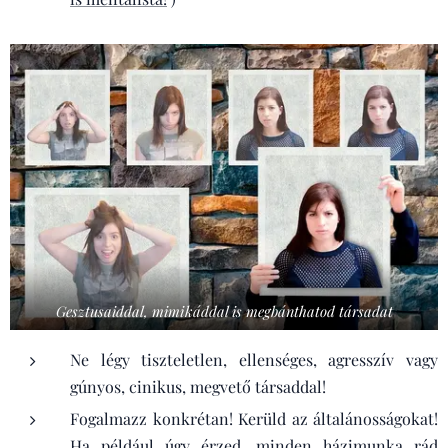
Gesztusaiddal, mimikáddal is megbánthatod társadat
Ne légy tiszteletlen, ellenséges, agresszív vagy
gúnyos, cinikus, megvető társaddal!
Fogalmazz konkrétan! Kerüld az általánosságokat!
Ha például úgy érzed, minden házimunka rád