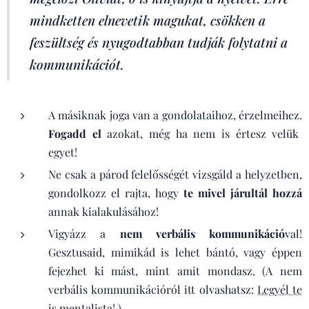
mindketten elnevetik magukat, csökken a
feszültség és nyugodtabban tudják folytatni a
kommunikációt.
A másiknak joga van a gondolataihoz, érzelmeihez.
Fogadd el
azokat, még ha nem is értesz velük
egyet!
Ne csak a párod felelősségét vizsgáld a helyzetben,
gondolkozz el rajta, hogy
te mivel járultál hozzá
annak kialakulásához!
Vigyázz a
nem verbális kommunikáció
val!
Gesztusaid, mimikád is lehet bántó, vagy éppen
fejezhet ki mást, mint amit mondasz. (A nem
verbális kommunikációról itt olvashatsz:
Legyél te
is mentalista!
)