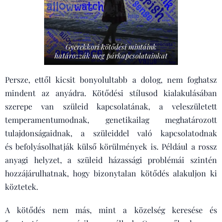
Gyerekkori kötődési mintáink
határozzák meg párkapcsolatainkat
Persze, ettől kicsit bonyolultabb a dolog, nem foghatsz
mindent az anyádra. Kötődési stílusod kialakulásában
szerepe van szüleid kapcsolatának, a veleszületett
temperamentumodnak, genetikailag meghatározott
tulajdonságaidnak, a szüleiddel való kapcsolatodnak
és befolyásolhatják külső körülmények is. Például a rossz
anyagi helyzet, a szüleid házassági problémái szintén
hozzájárulhatnak, hogy bizonytalan kötődés alakuljon ki
köztetek.
A kötődés nem más, mint a közelség keresése és