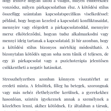
hogy felnőve hogyan látod a világot, milyen emberekhez
vonzódsz, milyen párkapcsolatban élsz. A kötődési stílus
összefügg számtalan kapcsolatspecifikus viselkedéssel:
például, hogy hogyan kezeled a kapcsolati konfliktusaidat,
mennyire vagy elégedett a párkapcsolatoddal, mennyire
mersz elköteleződni, hogyan tudsz alkalmazkodni vagy
mennyi ideig tartanak a kapcsolataid. Jó hír azonban, hogy
a kötődési stílus bizonyos mértékig módosítható. A
bizonytalan kötődés ugyan soha nem tűnik el teljesen, de
egy jó párkapcsolat vagy a pszichoterápia jelentősen
csökkentheti a negatív hatásokat.
Stresszhelyzetben azonban könnyen visszatérhet az
eredeti minta. A felnőttek, főleg ha betegek, szorongnak
vagy más nehéz élethelyzetbe kerülnek, a gyerekekhez
hasonlóan, szintén igyekeznek annak a személynek a
közelében lenni, akihez kötődnek. Ez általában a társuk,