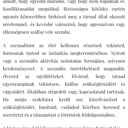
amiatt, hogy egyedül maradsz, vagy hogy nem fogadnak el.
Konfliktusaidat megoldod. Biztonságos kötődés esetén
ugyanis könnyebben birkózol meg a társad által okozott
sérelemmel, és kevésbé valószínű, hogy agresszívan vagy
ellenségesen szállsz vele szembe.
A szexualitást az élet kellemes részének tekinted,
fontosnak tartod az intimitás megteremtésében. Nyitott
vagy a szexuális aktivitás számtalan formájára, szívesen
kezdeményezel. A szexuális önértékelésed magasabb,
élvezed az együttléteket. Elvárod, hogy társad
egyenrangúnak tekintsen. Kiállsz szükségleteidért és
vágyaidért. Általában elégedett vagy, kapcsolataid tartósak.
Ha mégis szakításra kerül sor, kinyilvánítod a
szükségleteidet, barátaid, családod körében keresed a
szeretetet és a támogatást a történtek feldolgozásához.