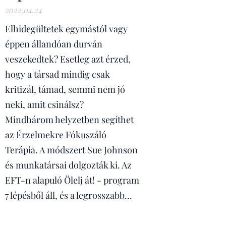
2022.04.24
Elhidegültetek egymástól vagy
éppen állandóan durván
veszekedtek? Esetleg azt érzed,
hogy a társad mindig csak
kritizál, támad, semmi nem jó
neki, amit csinálsz?
Mindhárom helyzetben segíthet
az Érzelmekre Fókuszáló
Terápia. A módszert Sue Johnson
és munkatársai dolgozták ki. Az
EFT-n alapuló Ölelj át! - program
7 lépésből áll, és a legrosszabb...