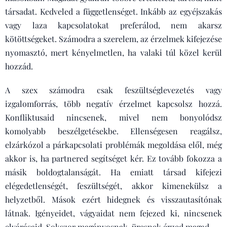
társadat. Kedveled a függetlenséget. Inkább az egyéjszakás
vagy laza kapcsolatokat preferálod, nem akarsz
kötöttségeket. Számodra a szerelem, az érzelmek kifejezése
nyomasztó, mert kényelmetlen, ha valaki túl közel kerül
hozzád.
A szex számodra csak feszültséglevezetés vagy
izgalomforrás, több negatív érzelmet kapcsolsz hozzá.
Konfliktusaid nincsenek, mivel nem bonyolódsz
komolyabb beszélgetésekbe. Ellenségesen reagálsz,
elzárkózol a párkapcsolati problémák megoldása elől, még
akkor is, ha partnered segítséget kér. Ez tovább fokozza a
másik boldogtalanságát. Ha emiatt társad kifejezi
elégedetlenségét, feszültségét, akkor kimenekülsz a
helyzetből. Mások ezért hidegnek és visszautasítónak
látnak. Igényeidet, vágyaidat nem fejezed ki, nincsenek
elvárásaid. Sokszor magányosnak, üresnek érzed magad.