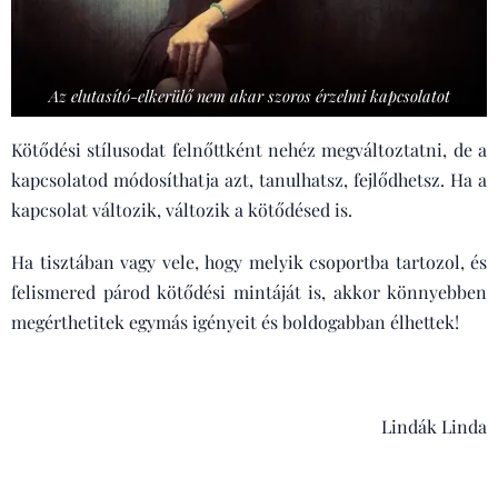
Az elutasító-elkerülő nem akar szoros érzelmi kapcsolatot
Kötődési stílusodat felnőttként nehéz megváltoztatni, de a
kapcsolatod módosíthatja azt, tanulhatsz, fejlődhetsz. Ha a
kapcsolat változik, változik a kötődésed is.
Ha tisztában vagy vele, hogy melyik csoportba tartozol, és
felismered párod kötődési mintáját is, akkor könnyebben
megérthetitek egymás igényeit és boldogabban élhettek!
Lindák Linda