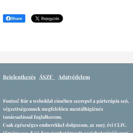
Share
Bejelentkezés
ÁSZF
Adatvédelem
Fontos! Bár a weboldal címében szerepel a párterápia szó,
végzettségemnek megfelelően mentálhigiénés
tanácsadással foglalkozom.
Csak egészséges emberekkel dolgozom, az 1997. évi CLIV.
törvény 103. § (1)-ben meghatározott pszichoterápiát nem