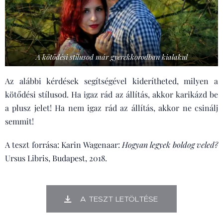
A kötődési stílusod már gyerekkorodban kialakul
Az alábbi kérdések segítségével kiderítheted, milyen a
kötődési stílusod. Ha igaz rád az állítás, akkor karikázd be
a plusz jelet! Ha nem igaz rád az állítás, akkor ne csinálj
semmit!
A teszt forrása: Karin Wagenaar:
Hogyan legyek boldog veled?
Ursus Libris, Budapest, 2018.
A TESZT LETÖLTÉSE