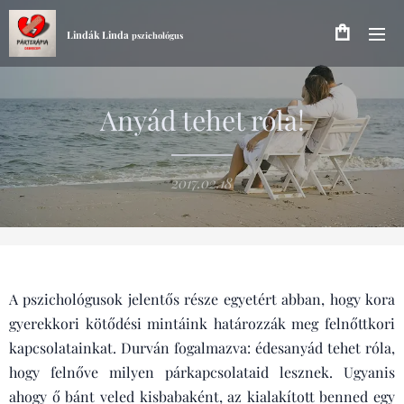
Lindák Linda
pszichológus
Anyád tehet róla!
2017.02.18
A pszichológusok jelentős része egyetért abban, hogy kora
gyerekkori kötődési mintáink határozzák meg felnőttkori
kapcsolatainkat. Durván fogalmazva: édesanyád tehet róla,
hogy felnőve milyen párkapcsolataid lesznek. Ugyanis
ahogy ő bánt veled kisbabaként, az kialakított benned egy