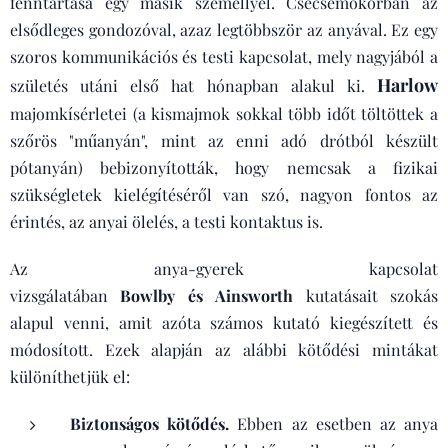
fenntartása egy másik személlyel. Csecsemőkorban az
elsődleges gondozóval, azaz legtöbbször az anyával. Ez egy
szoros kommunikációs és testi kapcsolat, mely nagyjából a
Harlow
születés utáni első hat hónapban alakul ki.
majomkísérletei (a kismajmok sokkal több időt töltöttek a
szőrös "műanyán", mint az enni adó drótból készült
pótanyán) bebizonyították, hogy nemcsak a fizikai
szükségletek kielégítéséről van szó, nagyon fontos az
érintés, az anyai ölelés, a testi kontaktus is.
Az anya-gyerek kapcsolat
vizsgálatában
Bowlby és Ainsworth
kutatásait szokás
alapul venni, amit azóta számos kutató kiegészített és
módosított. Ezek alapján az alábbi kötődési mintákat
különíthetjük el:
Biztonságos kötődés.
Ebben az esetben az anya