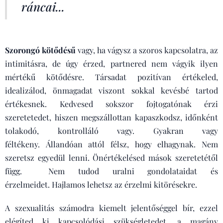
ráncai...
Szorongó kötődésű
vagy, ha vágysz a szoros kapcsolatra, az
intimitásra, de úgy érzed, partnered nem vágyik ilyen
mértékű kötődésre. Társadat pozitívan értékeled,
idealizálod, önmagadat viszont sokkal kevésbé tartod
értékesnek. Kedvesed sokszor fojtogatónak érzi
szeretetedet, hiszen megszállottan kapaszkodsz, időnként
tolakodó, kontrolláló vagy. Gyakran vagy
féltékeny. Állandóan attól félsz, hogy elhagynak. Nem
szeretsz egyedül lenni. Önértékelésed mások szeretetétől
függ. Nem tudod uralni gondolataidat és
érzelmeidet. Hajlamos lehetsz az érzelmi kitörésekre.
A szexualitás számodra kiemelt jelentőséggel bír, ezzel
elégíted ki kapcsolódási szükségletedet, a magány