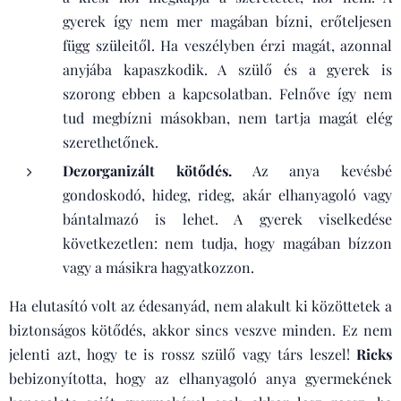
gyerek így nem mer magában bízni, erőteljesen
függ szüleitől. Ha veszélyben érzi magát, azonnal
anyjába kapaszkodik. A szülő és a gyerek is
szorong ebben a kapcsolatban. Felnőve így nem
tud megbízni másokban, nem tartja magát elég
szerethetőnek.
Dezorganizált kötődés.
Az anya kevésbé
gondoskodó, hideg, rideg, akár elhanyagoló vagy
bántalmazó is lehet. A gyerek viselkedése
következetlen: nem tudja, hogy magában bízzon
vagy a másikra hagyatkozzon.
Ha elutasító volt az édesanyád, nem alakult ki közöttetek a
biztonságos kötődés, akkor sincs veszve minden. Ez nem
jelenti azt, hogy te is rossz szülő vagy társ leszel!
Ricks
bebizonyította, hogy az elhanyagoló anya gyermekének