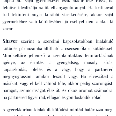
kapcsolata saját gyermekével csak akkor lesz rossz, ha
felnőve idealizálja az őt elhanyagoló anyát. Ha kritikával
tud tekinteni anyja korábbi viselkedésére, akkor saját
gyermekéhez való kötődésében jó eséllyel nem alakul ki
zavar.
Shaver
szerint a szerelmi kapcsolatokban kialakuló
kötődés párhuzamba állítható a csecsemőkori kötődéssel.
Mindkettőre jellemző a szemkontaktus fenntartásának
igénye, az érintés, a gyengédség, mosoly, sírás,
kapaszkodás, ölelés és a vágy, hogy a partnered
megnyugtasson, amikor feszült vagy. Ha elveszíted a
másikat, vagy el kell válnod tőle, akkor pedig szorongást,
haragot, szomorúságot élsz át. Az okoz örömöt számodra,
ha partnered figyel rád, elfogad és gondoskodik rólad.
A gyerekkorban kialakult kötődési mintád határozza meg,