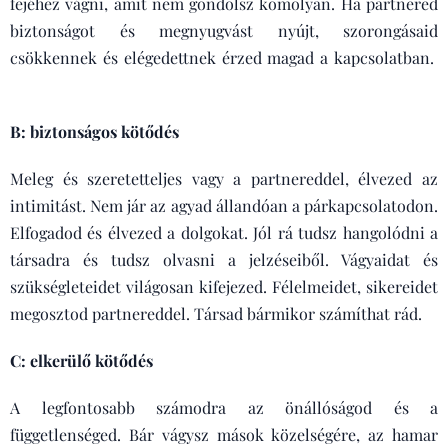
fejéhez vágni, amit nem gondolsz komolyan. Ha partnered
biztonságot és megnyugvást nyújt, szorongásaid
csökkennek és elégedettnek érzed magad a kapcsolatban.
B: biztonságos kötődés
Meleg és szeretetteljes vagy a partnereddel, élvezed az
intimitást. Nem jár az agyad állandóan a párkapcsolatodon.
Elfogadod és élvezed a dolgokat. Jól rá tudsz hangolódni a
társadra és tudsz olvasni a jelzéseiből. Vágyaidat és
szükségleteidet világosan kifejezed. Félelmeidet, sikereidet
megosztod partnereddel. Társad bármikor számíthat rád.
C: elkerülő kötődés
A legfontosabb számodra az önállóságod és a
függetlenséged. Bár vágysz mások közelségére, az hamar