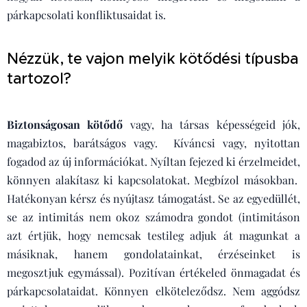
párkapcsolati konfliktusaidat is.
Nézzük, te vajon melyik kötődési típusba
tartozol?
Biztonságosan kötődő
vagy, ha társas képességeid jók,
magabiztos, barátságos vagy. Kíváncsi vagy, nyitottan
fogadod az új információkat. Nyíltan fejezed ki érzelmeidet,
könnyen alakítasz ki kapcsolatokat. Megbízol másokban.
Hatékonyan kérsz és nyújtasz támogatást. Se az egyedüllét,
se az intimitás nem okoz számodra gondot (intimitáson
azt értjük, hogy nemcsak testileg adjuk át magunkat a
másiknak, hanem gondolatainkat, érzéseinket is
megosztjuk egymással). Pozitívan értékeled önmagadat és
párkapcsolataidat. Könnyen elköteleződsz. Nem aggódsz