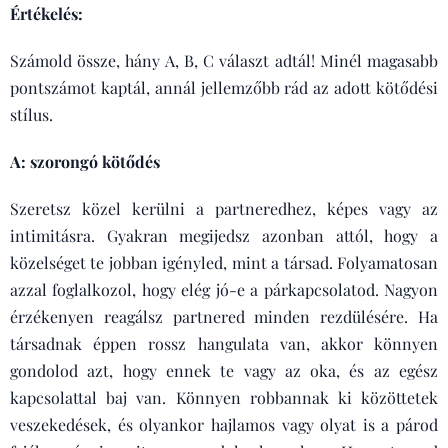
Értékelés:
Számold össze, hány A, B, C választ adtál! Minél magasabb
pontszámot kaptál, annál jellemzőbb rád az adott kötődési
stílus.
A: szorongó kötődés
Szeretsz közel kerülni a partneredhez, képes vagy az
intimitásra. Gyakran megijedsz azonban attól, hogy a
közelséget te jobban igényled, mint a társad. Folyamatosan
azzal foglalkozol, hogy elég jó-e a párkapcsolatod. Nagyon
érzékenyen reagálsz partnered minden rezdülésére. Ha
társadnak éppen rossz hangulata van, akkor könnyen
gondolod azt, hogy ennek te vagy az oka, és az egész
kapcsolattal baj van. Könnyen robbannak ki közöttetek
veszekedések, és olyankor hajlamos vagy olyat is a párod