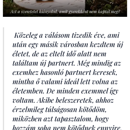
Azt a szeretetet hiányolod, amit gyerekként nem kaptál meg?
Közeleg a válásom tizedik éve, ami
után egy másik városban kezdtem új
életet, de az eltelt idő alatt nem
találtam új partnert. Még mindig az
exemhez hasonló partnert keresek,
mintha ő valami ideál lett volna az
életemben. De minden exemmel így
voltam. Akibe beleszeretek, ahhoz
érzelmileg túlságosan kötődöm,
miközben azt tapasztalom, hogy
hozzám soha nem kötődnek ennyire.