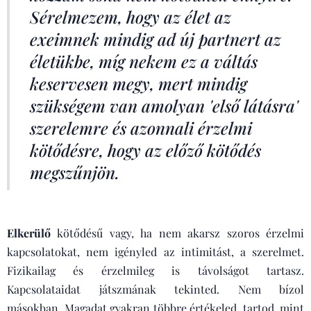
Sérelmezem, hogy az élet az
exeimnek mindig ad új partnert az
életükbe, míg nekem ez a váltás
keservesen megy, mert mindig
szükségem van amolyan 'első látásra'
szerelemre és azonnali érzelmi
kötődésre, hogy az előző kötődés
megszűnjön.
Elkerülő
kötődésű vagy, ha nem akarsz szoros érzelmi
kapcsolatokat, nem igényled az intimitást, a szerelmet.
Fizikailag és érzelmileg is távolságot tartasz.
Kapcsolataidat játszmának tekinted. Nem bízol
másokban. Magadat gyakran többre értékeled, tartod, mint