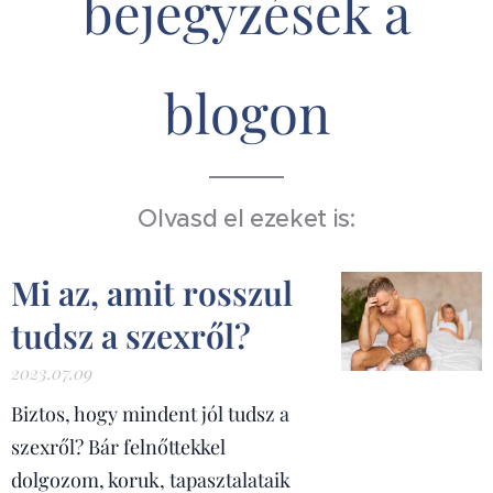
bejegyzések a
blogon
Olvasd el ezeket is:
Mi az, amit rosszul
tudsz a szexről?
2023.07.09
Biztos, hogy mindent jól tudsz a
szexről? Bár felnőttekkel
dolgozom, koruk, tapasztalataik