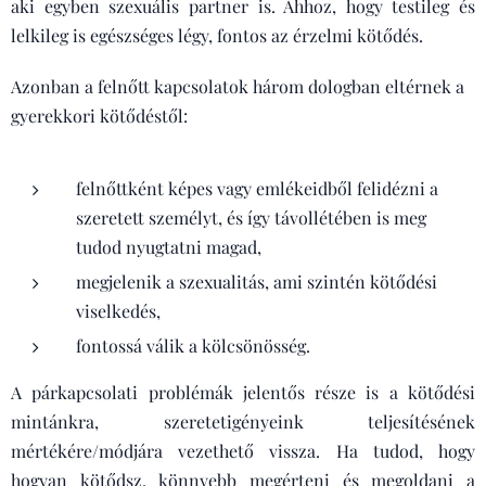
aki egyben szexuális partner is. Ahhoz, hogy testileg és
lelkileg is egészséges légy, fontos az érzelmi kötődés.
Azonban a felnőtt kapcsolatok három dologban eltérnek a
gyerekkori kötődéstől:
felnőttként képes vagy emlékeidből felidézni a
szeretett személyt, és így távollétében is meg
tudod nyugtatni magad,
megjelenik a szexualitás, ami szintén kötődési
viselkedés,
fontossá válik a kölcsönösség.
A párkapcsolati problémák jelentős része is a kötődési
mintánkra, szeretetigényeink teljesítésének
mértékére/módjára vezethető vissza. Ha tudod, hogy
hogyan kötődsz, könnyebb megérteni és megoldani a