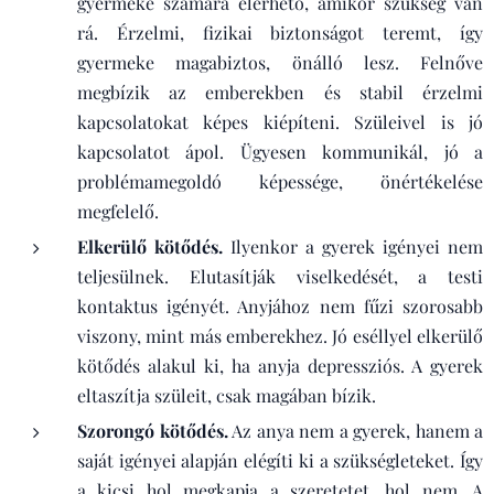
gyermeke számára elérhető, amikor szükség van
rá. Érzelmi, fizikai biztonságot teremt, így
gyermeke magabiztos, önálló lesz. Felnőve
megbízik az emberekben és stabil érzelmi
kapcsolatokat képes kiépíteni. Szüleivel is jó
kapcsolatot ápol. Ügyesen kommunikál, jó a
problémamegoldó képessége, önértékelése
megfelelő.
Elkerülő kötődés.
Ilyenkor a gyerek igényei nem
teljesülnek. Elutasítják viselkedését, a testi
kontaktus igényét. Anyjához nem fűzi szorosabb
viszony, mint más emberekhez. Jó eséllyel elkerülő
kötődés alakul ki, ha anyja depressziós. A gyerek
eltaszítja szüleit, csak magában bízik.
Szorongó kötődés.
Az anya nem a gyerek, hanem a
saját igényei alapján elégíti ki a szükségleteket. Így
a kicsi hol megkapja a szeretetet, hol nem. A