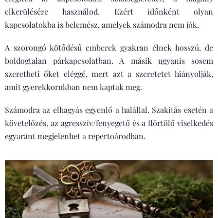
elkerülésére használod. Ezért időnként olyan
kapcsolatokba is belemész, amelyek számodra nem jók.
A szorongó kötődésű emberek gyakran élnek hosszú, de
boldogtalan párkapcsolatban. A másik ugyanis sosem
szeretheti őket eléggé, mert azt a szeretetet hiányolják,
amit gyerekkorukban nem kaptak meg.
Számodra az elhagyás egyenlő a halállal. Szakítás esetén a
követelőzés, az agresszív/fenyegető és a flörtölő viselkedés
egyaránt megjelenhet a repertoárodban.