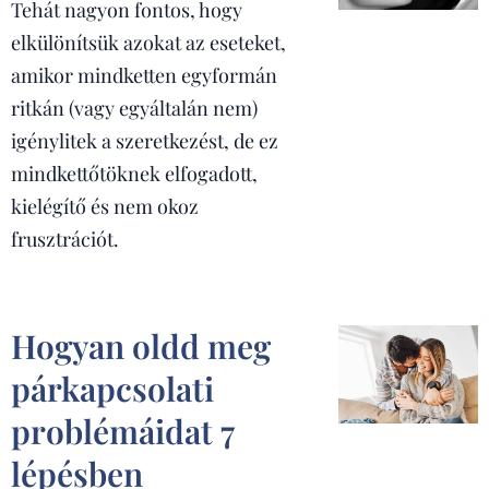
Tehát nagyon fontos, hogy
elkülönítsük azokat az eseteket,
amikor mindketten egyformán
ritkán (vagy egyáltalán nem)
igénylitek a szeretkezést, de ez
mindkettőtöknek elfogadott,
kielégítő és nem okoz
frusztrációt.
Hogyan oldd meg
párkapcsolati
problémáidat 7
lépésben