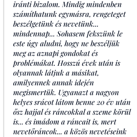
iránti bizalom. Mindig mindenben
számíthatunk egymásra, rengeteget
beszélgetünk és nevetünk...
mindennap... Sohasem fekszünk le
este úgy aludni, hogy ne beszéljük
meg az aznapi gondokat és
problémákat. Hosszú évek után is
olyannak látjuk a másikat,
amilyennek annak idején
megismertük. Ugyanazt a nagyon
helyes srácot látom benne 20 év után
ősz hajjal és ráncokkal a szeme körül
is... és imádom a ráncait is, mert
nevetőráncok... a közös nevetéseink