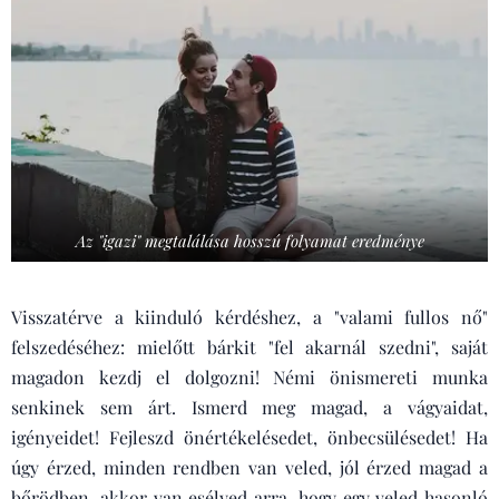
Az "igazi" megtalálása hosszú folyamat eredménye
Visszatérve a kiinduló kérdéshez, a "valami fullos nő"
felszedéséhez: mielőtt bárkit "fel akarnál szedni", saját
magadon kezdj el dolgozni! Némi önismereti munka
senkinek sem árt. Ismerd meg magad, a vágyaidat,
igényeidet! Fejleszd önértékelésedet, önbecsülésedet! Ha
úgy érzed, minden rendben van veled, jól érzed magad a
bőrödben, akkor van esélyed arra, hogy egy veled hasonló