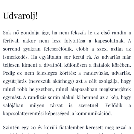
Udvarolj!
Sok nő gondolja úgy, ha nem fekszik le az első randin a
férfival, akkor nem lesz folytatása a kapcsolatnak. A
sorrend gyakran felcserélődik, előbb a szex, aztán az
ismerkedés. Ha egyáltalán sor kerül rá. Az udvarlás már
teljesen kiment a divatból, különösen a fiatalok körében.
Pedig ez nem felesleges körítés: a randevúzás, udvarlás,
együttjárás (nevezzük akárhogy) azt a célt szolgálja, hogy
minél több helyzetben, minél alaposabban megismerjétek
egymást. A randizás során alakul ki benned az a kép, hogy
valójában milyen társat is szeretnél. Fejlődik a
kapcsolatteremtési képességed, a kommunikációd.
Szintén egy 20 év körüli fiatalember keresett meg azzal a