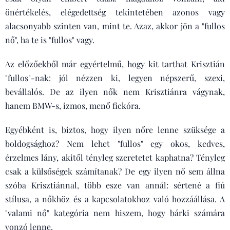
önértékelés, elégedettség tekintetében azonos vagy
alacsonyabb szinten van, mint te. Azaz, akkor jön a "fullos
nő", ha te is "fullos" vagy.
Az előzőekből már egyértelmű, hogy kit tarthat Krisztián
"fullos"-nak: jól nézzen ki, legyen népszerű, szexi,
bevállalós. De az ilyen nők nem Krisztiánra vágynak,
hanem BMW-s, izmos, menő fickóra.
Egyébként is, biztos, hogy ilyen nőre lenne szüksége a
boldogsághoz? Nem lehet "fullos" egy okos, kedves,
érzelmes lány, akitől tényleg szeretetet kaphatna? Tényleg
csak a külsőségek számítanak? De egy ilyen nő sem állna
szóba Krisztiánnal, több esze van annál: sértené a fiú
stílusa, a nőkhöz és a kapcsolatokhoz való hozzáállása. A
"valami nő" kategória nem hiszem, hogy bárki számára
vonzó lenne.