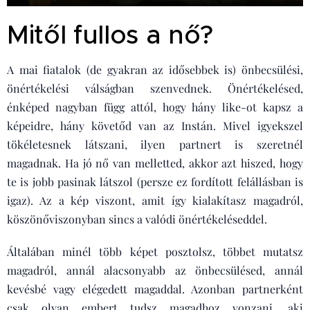
Mitől fullos a nő?
A mai fiatalok (de gyakran az idősebbek is) önbecsülési,
önértékelési válságban szenvednek. Önértékelésed,
énképed nagyban függ attól, hogy hány like-ot kapsz a
képeidre, hány követőd van az Instán. Mivel igyekszel
tökéletesnek látszani, ilyen partnert is szeretnél
magadnak. Ha jó nő van melletted, akkor azt hiszed, hogy
te is jobb pasinak látszol (persze ez fordított felállásban is
igaz). Az a kép viszont, amit így kialakítasz magadról,
köszönőviszonyban sincs a valódi önértékeléseddel.
Általában minél több képet posztolsz, többet mutatsz
magadról, annál alacsonyabb az önbecsülésed, annál
kevésbé vagy elégedett magaddal. Azonban partnerként
csak olyan embert tudsz magadhoz vonzani, aki