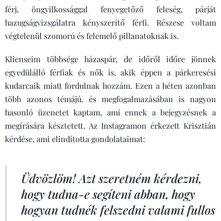
férj, öngyilkossággal fenyegetőző feleség, párját
hazugságvizsgálatra kényszerítő férfi. Részese voltam
végtelenül szomorú és felemelő pillanatoknak is.
Klienseim többsége házaspár, de időről időre jönnek
egyedülálló férfiak és nők is, akik éppen a párkeresési
kudarcaik miatt fordulnak hozzám. Ezen a héten azonban
több azonos témájú, és megfogalmazásában is nagyon
hasonló üzenetet kaptam, ami ennek a bejegyzésnek a
megírására késztetett. Az Instagramon érkezett Krisztián
kérdése, ami elindította gondolataimat:
Üdvözlöm! Azt szeretném kérdezni,
hogy tudna-e segíteni abban, hogy
hogyan tudnék felszedni valami fullos