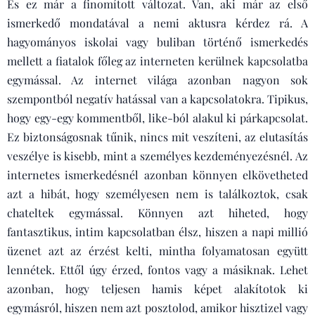
És ez már a finomított változat. Van, aki már az első
ismerkedő mondatával a nemi aktusra kérdez rá. A
hagyományos iskolai vagy buliban történő ismerkedés
mellett a fiatalok főleg az interneten kerülnek kapcsolatba
egymással. Az internet világa azonban nagyon sok
szempontból negatív hatással van a kapcsolatokra. Tipikus,
hogy egy-egy kommentből, like-ból alakul ki párkapcsolat.
Ez biztonságosnak tűnik, nincs mit veszíteni, az elutasítás
veszélye is kisebb, mint a személyes kezdeményezésnél. Az
internetes ismerkedésnél azonban könnyen elkövetheted
azt a hibát, hogy személyesen nem is találkoztok, csak
chateltek egymással. Könnyen azt hiheted, hogy
fantasztikus, intim kapcsolatban élsz, hiszen a napi millió
üzenet azt az érzést kelti, mintha folyamatosan együtt
lennétek. Ettől úgy érzed, fontos vagy a másiknak. Lehet
azonban, hogy teljesen hamis képet alakítotok ki
egymásról, hiszen nem azt posztolod, amikor hisztizel vagy