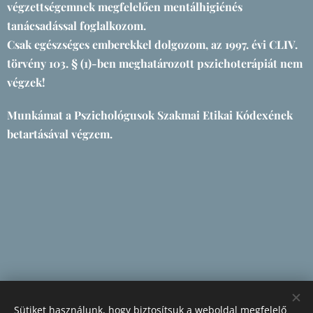
végzettségemnek megfelelően mentálhigiénés
tanácsadással foglalkozom.
Csak egészséges emberekkel dolgozom, az 1997. évi CLIV.
törvény 103. § (1)-ben meghatározott pszichoterápiát nem
végzek!
Munkámat a Pszichológusok Szakmai Etikai Kódexének
betartásával végzem.
Sütiket használunk, hogy biztosítsuk a weboldal megfelelő