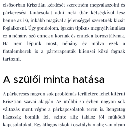
elsősorban Krisztián kérdését szeretném megválaszolni és
párkeresési tanácsokat adni neki (bár kétségkívül lesz
benne az is), inkább magával a jelenséggel szeretnék kicsit
foglalkozni. Úgy gondolom, igazán tipikus megnyilvánulása
ez a néhány szó ennek a kornak és ennek a korosztálynak.
Ha nem lépünk most, néhány év múlva ezek a
fiatalemberek is a párterapeuták kliensei közé fognak
tartozni.
A szülői minta hatása
A párkeresés nagyon sok problémás területére lehet kitérni
Krisztián szavai alapján. Az utóbbi 20 évben nagyon sok
változás ment végbe a párkapcsolatok terén is. Rengeteg
házasság bomlik fel, szinte alig találsz jól működő
kapcsolatokat. Egy átlagos iskolai osztályban alig van olyan