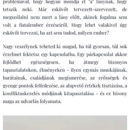
problémával, hogy hogyan mondja el "a" lánynak, hogy
tetszik neki. Már esküvőt tervezett-szervezett, de
megszólalni nem mert a lány előtt, akinek fogalma sem
volt a fiatalember érzéseiről. Hogy lehet valakivel úgy
esküvőt tervezni, ha azt sem tudod, milyen ember?
Nagy veszélynek teheted ki magad, ha túl gyorsan, túl sok
érzelmet fektetsz egy kapcsolatba. Egy párkapcsolat akkor
fejlődhet egészségesen, ha átmegy bizonyos
tapasztalatokon, élményeken - ilyen egymás munkájának,
barátainak, családjának megismerése, az erősségek és
gyenge pontok felfedezése, az alapvető értékek tisztázása, a
konfliktuskezelés módjának kitapasztalása - és ez bizony
maga az udvarlás folyamata.