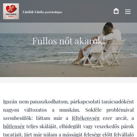
Lindák Linda
pszichológus
Fullos nőt akarok!
2018.08.01
Igazán nem panaszkodhatom, párkapcsolati tanácsadóként
nagyon változatos a munkám. Sokféle problémával
szembesülök: láttam már a
féltékenység
ezer arcát, a
hűtlenség
teljes skáláját, elhidegült vagy veszekedős párok
tucatjait. Járt már nálam a másságát felesége előtt felvállaló