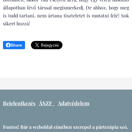
állapotban lévő társsal megismerkedj. De ahhoz, hogy meg
is tudd tartani, nem ártana tiszteletet is mutatni felé! Sok
sikert hozzá!
Share
Bejelentkezés
ÁSZF
Adatvédelem
Fontos! Bár a weboldal címében szerepel a párterápia szó,