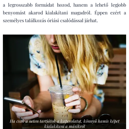
a legrosszabb formádat hozod, hanem a lehető legjobb
benyomást akarod kialakítani magadról. Éppen ezért a
személyes találkozás óriási csalódással járhat.
Ha csak a neten tartjátok a kapcsolatot, könnyű hamis képet
kialakítani a másikról