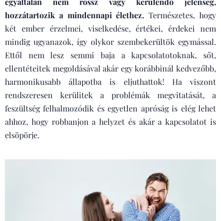
egyáltalán nem rossz vagy kerülendő jelenség,
hozzátartozik a mindennapi élethez.
Természetes, hogy
két ember érzelmei, viselkedése, értékei, érdekei nem
mindig ugyanazok, így olykor szembekerültök egymással.
Ettől nem lesz semmi baja a kapcsolatotoknak, sőt,
ellentéteitek megoldásával akár egy korábbinál kedvezőbb,
harmonikusabb állapotba is eljuthattok! Ha viszont
rendszeresen kerülitek a problémák megvitatását, a
feszültség felhalmozódik és egyetlen apróság is elég lehet
ahhoz, hogy robbanjon a helyzet és akár a kapcsolatot is
elsöpörje.