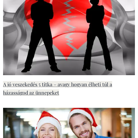
A jó veszekedés 5 titka – avagy hogyan élheti túl a
házasságod az ünnepeket