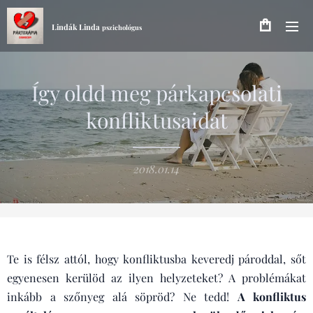
Lindák Linda
pszichológus
Így oldd meg párkapcsolati
konfliktusaidat
2018.01.14
Te is félsz attól, hogy konfliktusba keveredj pároddal, sőt
egyenesen kerülöd az ilyen helyzeteket? A problémákat
inkább a szőnyeg alá söpröd? Ne tedd!
A konfliktus