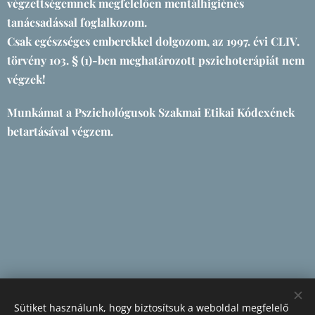
végzettségemnek megfelelően mentálhigiénés
tanácsadással foglalkozom.
Csak egészséges emberekkel dolgozom, az 1997. évi CLIV.
törvény 103. § (1)-ben meghatározott pszichoterápiát nem
végzek!
Munkámat a Pszichológusok Szakmai Etikai Kódexének
betartásával végzem.
Sütiket használunk, hogy biztosítsuk a weboldal megfelelő