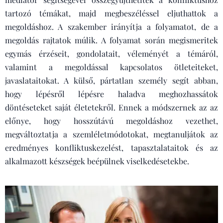
tartozó témákat, majd megbeszéléssel eljuthattok a
megoldáshoz. A szakember irányítja a folyamatot, de a
megoldás rajtatok múlik. A folyamat során megismeritek
egymás érzéseit, gondolatait, véleményét a témáról,
valamint a megoldással kapcsolatos ötleteiteket,
javaslataitokat. A külső, pártatlan személy segít abban,
hogy lépésről lépésre haladva meghozhassátok
döntéseteket saját életetekről. Ennek a módszernek az az
előnye, hogy hosszútávú megoldáshoz vezethet,
megváltoztatja a szemléletmódotokat, megtanuljátok az
eredményes konfliktuskezelést, tapasztalataitok és az
alkalmazott készségek beépülnek viselkedésetekbe.