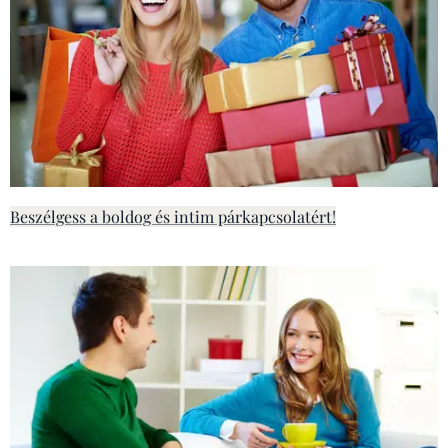
Beszélgess a boldog és intim párkapcsolatért!