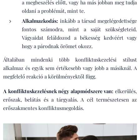
a megbeszélés előtt, vagy ha más jobban meg tudja
oldani a problémát, mint te.
Alkalmazkodás:
inkább a társad megelégedettsége
fontos számodra, mint a saját szükségleteid.
Vágyaidat feláldozod a békesség kedvéért vagy
hogy a párodnak örömet okozz.
Általában mindenki több konfliktuskezelési stílust
alkalmaz és egyik sem értékesebb vagy jobb a másiknál. A
megfelelő reakció a körülményektől függ.
A konfliktuskezelésnek négy alapmódszere van:
elkerülés,
erőszak, belátás és a tárgyalás. A cél természetesen az
erőszakmentes konfliktusmegoldás.