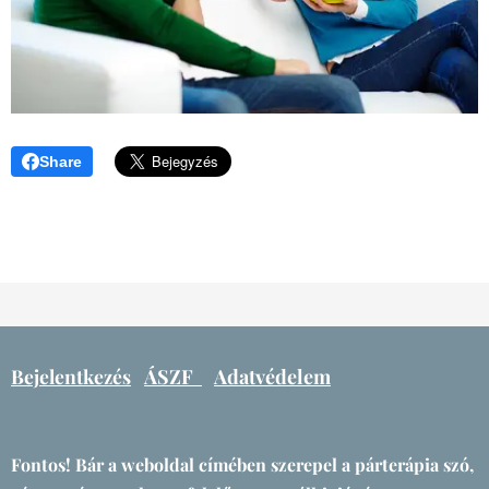
Share
Bejelentkezés
ÁSZF
Adatvédelem
Fontos! Bár a weboldal címében szerepel a párterápia szó,