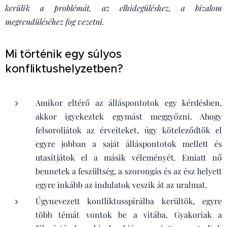
kerülik a problémát, az elhidegüléshez, a bizalom
megrendüléséhez fog vezetni.
Mi történik egy súlyos
konfliktushelyzetben?
Amikor eltérő az álláspontotok egy kérdésben,
akkor igyekeztek egymást meggyőzni. Ahogy
felsoroljátok az érveiteket, úgy köteleződtök el
egyre jobban a saját álláspontotok mellett és
utasítjátok el a másik véleményét. Emiatt nő
bennetek a feszültség, a szorongás és az ész helyett
egyre inkább az indulatok veszik át az uralmat.
Úgynevezett konfliktusspirálba kerültök, egyre
több témát vontok be a vitába. Gyakoriak a