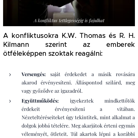
A konfliktus tettlegességig is fajulhat
A konfliktusokra K.W. Thomas és R. H.
Kilmann szerint az emberek
ötféleképpen szoktak reagálni:
Versengés:
saját érdekedet a másik rovására
akarod érvényesíteni. Álláspontod szilárd, meg
vagy győződve az igazadról.
Együttműködés:
igyekeztek mindkettőtök
érdekeit érvényesíteni a vitában.
Nézeteltéréseiteket úgy tekintitek, mint alkalmat a
dolgok jobbá tételére. Meg akarjátok érteni egymás
véleményét, ötleteit. Túl akartok lépni a korábbi