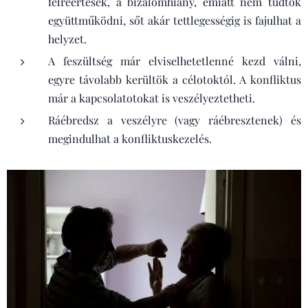
félreértések, a bizalomhiány, emiatt nem tudtok
együttműködni, sőt akár tettlegességig is fajulhat a
helyzet.
A feszültség már elviselhetetlenné kezd válni,
egyre távolabb kerültök a célotoktól. A konfliktus
már a kapcsolatotokat is veszélyeztetheti.
Ráébredsz a veszélyre (vagy ráébresztenek) és
megindulhat a konfliktuskezelés.