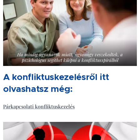
Ha mindig ugyanazok miatt, ugyanúgy veszekedtek, a
pszichológus segíthet kilépni a konfliktusspirálból
A konfliktuskezelésről itt
olvashatsz még:
Párkapcsolati konfliktuskezelés