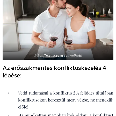
A konfliktuskezelés tanulható
Az erőszakmentes konfliktuskezelés 4
lépése:
Vedd tudomásul a konfliktust! A fejlődés általában
konfliktusokon keresztül megy végbe, ne menekülj
előle!
Ha mindketten meg akarjátok oldani a konfliktust