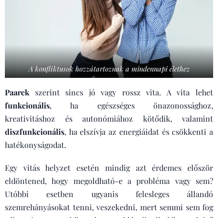
A konfliktusok hozzátartoznak a mindennapi élethez
Paarek
szerint sincs jó vagy rossz vita. A vita lehet
funkcionális
, ha egészséges önazonossághoz,
kreativitáshoz és autonómiához kötődik, valamint
diszfunkcionális
, ha elszívja az energiáidat és csökkenti a
hatékonyságodat.
Egy vitás helyzet esetén mindig azt érdemes először
eldöntened, hogy megoldható-e a probléma vagy sem?
Utóbbi esetben ugyanis felesleges állandó
szemrehányásokat tenni, veszekedni, mert semmi sem fog