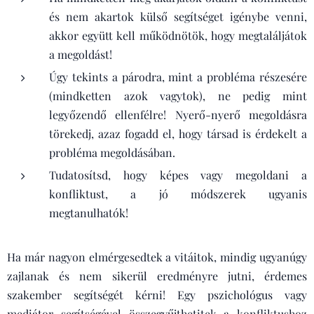
és nem akartok külső segítséget igénybe venni,
akkor együtt kell működnötök, hogy megtaláljátok
a megoldást!
Úgy tekints a párodra, mint a probléma részesére
(mindketten azok vagytok), ne pedig mint
legyőzendő ellenfélre! Nyerő-nyerő megoldásra
törekedj, azaz fogadd el, hogy társad is érdekelt a
probléma megoldásában.
Tudatosítsd, hogy képes vagy megoldani a
konfliktust, a jó módszerek ugyanis
megtanulhatók!
Ha már nagyon elmérgesedtek a vitáitok, mindig ugyanúgy
zajlanak és nem sikerül eredményre jutni, érdemes
szakember segítségét kérni! Egy pszichológus vagy
mediátor segítségével összegyűjthetitek a konfliktushoz