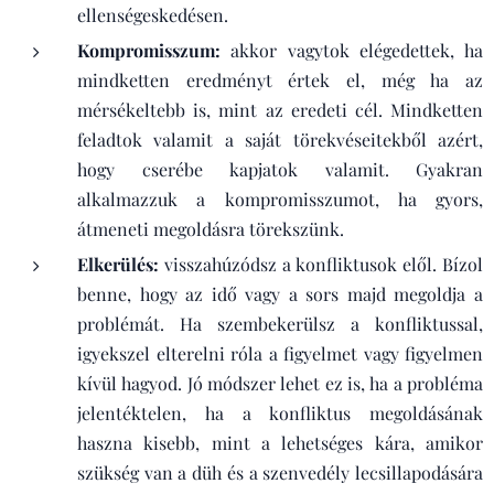
ellenségeskedésen.
Kompromisszum:
akkor vagytok elégedettek, ha
mindketten eredményt értek el, még ha az
mérsékeltebb is, mint az eredeti cél. Mindketten
feladtok valamit a saját törekvéseitekből azért,
hogy cserébe kapjatok valamit. Gyakran
alkalmazzuk a kompromisszumot, ha gyors,
átmeneti megoldásra törekszünk.
Elkerülés:
visszahúzódsz a konfliktusok elől. Bízol
benne, hogy az idő vagy a sors majd megoldja a
problémát. Ha szembekerülsz a konfliktussal,
igyekszel elterelni róla a figyelmet vagy figyelmen
kívül hagyod. Jó módszer lehet ez is, ha a probléma
jelentéktelen, ha a konfliktus megoldásának
haszna kisebb, mint a lehetséges kára, amikor
szükség van a düh és a szenvedély lecsillapodására