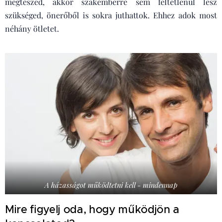
megteszed, akkor szakemberre sem feltétlenül lesz
szükséged, önerőből is sokra juthattok. Ehhez adok most
néhány ötletet.
A házasságot működtetni kell - mindennap
Mire figyelj oda, hogy működjön a