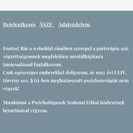
Bejelentkezés
ÁSZF
Adatvédelem
Fontos! Bár a weboldal címében szerepel a párterápia szó,
végzettségemnek megfelelően mentálhigiénés
tanácsadással foglalkozom.
Csak egészséges emberekkel dolgozom, az 1997. évi CLIV.
törvény 103. § (1)-ben meghatározott pszichoterápiát nem
végzek!
Munkámat a Pszichológusok Szakmai Etikai Kódexének
betartásával végzem.