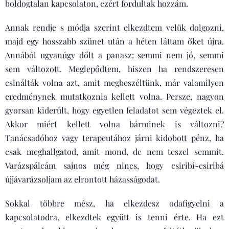
boldogtalan kapcsolaton, ezért fordultak hozzám.
Annak rendje s módja szerint elkezdtem velük dolgozni,
majd egy hosszabb szünet után a héten láttam őket újra.
Annából ugyanúgy dőlt a panasz: semmi nem jó, semmi
sem változott. Meglepődtem, hiszen ha rendszeresen
csinálták volna azt, amit megbeszéltünk, már valamilyen
eredménynek mutatkoznia kellett volna. Persze, nagyon
gyorsan kiderült, hogy egyetlen feladatot sem végeztek el.
Akkor miért kellett volna bárminek is változni?
Tanácsadóhoz vagy terapeutához járni kidobott pénz, ha
csak meghallgatod, amit mond, de nem teszel semmit.
Varázspálcám sajnos még nincs, hogy csiribí-csiribá
újjávarázsoljam az elrontott házasságodat.
Sokkal többre mész, ha elkezdesz odafigyelni a
kapcsolatodra, elkezdtek együtt is tenni érte. Ha ezt