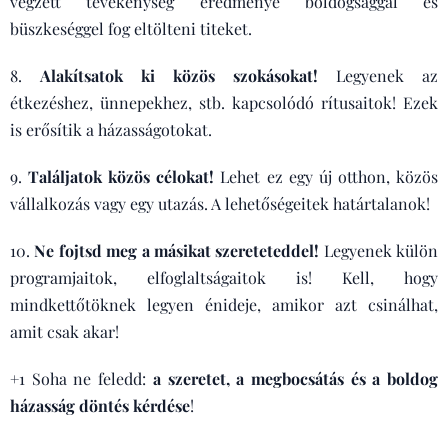
végzett tevékenység eredménye boldogsággal és
büszkeséggel fog eltölteni titeket.
8.
Alakítsatok ki közös szokásokat!
Legyenek az
étkezéshez, ünnepekhez, stb. kapcsolódó rítusaitok! Ezek
is erősítik a házasságotokat.
9.
Találjatok közös célokat!
Lehet ez egy új otthon, közös
vállalkozás vagy egy utazás. A lehetőségeitek határtalanok!
10.
Ne fojtsd meg a másikat szereteteddel!
Legyenek külön
programjaitok, elfoglaltságaitok is! Kell, hogy
mindkettőtöknek legyen énideje, amikor azt csinálhat,
amit csak akar!
+1 Soha ne feledd:
a szeretet, a megbocsátás és a boldog
házasság döntés kérdése
!