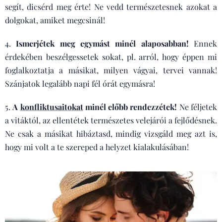
segít, dicsérd meg érte! Ne vedd természetesnek azokat a
dolgokat, amiket megcsinál!
4.
Ismerjétek meg egymást minél alaposabban!
Ennek
érdekében beszélgessetek sokat, pl. arról, hogy éppen mi
foglalkoztatja a másikat, milyen vágyai, tervei vannak!
Szánjatok legalább napi fél órát egymásra!
5.
A
konfliktusaitokat
minél előbb rendezzétek!
Ne féljetek
a vitáktól, az ellentétek természetes velejárói a fejlődésnek.
Ne csak a másikat hibáztasd, mindig vizsgáld meg azt is,
hogy mi volt a te szereped a helyzet kialakulásában!