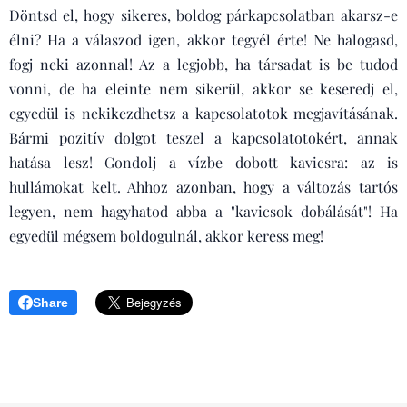
Döntsd el, hogy sikeres, boldog párkapcsolatban akarsz-e
élni? Ha a válaszod igen, akkor tegyél érte! Ne halogasd,
fogj neki azonnal! Az a legjobb, ha társadat is be tudod
vonni, de ha eleinte nem sikerül, akkor se keseredj el,
egyedül is nekikezdhetsz a kapcsolatotok megjavításának.
Bármi pozitív dolgot teszel a kapcsolatotokért, annak
hatása lesz! Gondolj a vízbe dobott kavicsra: az is
hullámokat kelt. Ahhoz azonban, hogy a változás tartós
legyen, nem hagyhatod abba a "kavicsok dobálását"! Ha
egyedül mégsem boldogulnál, akkor
keress meg
!
Share