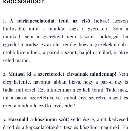
kapcsolatod?
1.
A párkapcsolatodat tedd az első helyre!
Legyen
fontosabb, mint a munkád vagy a gyerekeid! Sem a
munkád, sem a gyerekeid nem tesznek boldoggá, ha
egyedül maradsz! Az az élet rendje, hogy a gyerekek előbb-
utóbb kirepülnek, a párod viszont, ha jól csinálod, örökre
veled marad.
2.
Mutasd ki a szeretetedet társadnak mindennap!
Nem
elég hetente, havonta, abban bízva, hogy a párod úgy is
tudja, mit érzel. Ezt mindennap meg kell tenni! Tudd meg,
mi a párod
szeretetnyelve
, miből érzi szeretve magát és
ezen a módon fejezd ki érzéseidet!
3.
Használd a köszönöm szót!
Vedd észre, amit kedvesed
érted és a kapcsolatotokért tesz és köszönd meg neki! Ha