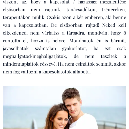
viszont az, hogy a kapcsolat / házasság megmentése
elsősorban nem rajtunk, tanácsadókon, trénereken,
terapeutákon múlik. Csakis azon a két emberen, aki benne
van a kapcsolatban. De elsősorban rajtad! Neked kell
elkezdened, nem várhatsz a társadra, mondván, hogy ő
rontotta el, hozza is helyre! Mondhatok én is bármit,
javasolhatok számtalan gyakorlatot, ha ezt csak
meghallgatod/meghallgatjátok, de nem teszitek a
mindennapjaitok részévé. Ha nem csináltok semmit, akkor
nem fog változni a kapcsolatotok állapota.