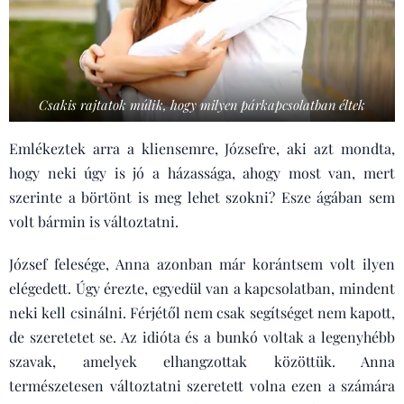
Csakis rajtatok múlik, hogy milyen párkapcsolatban éltek
Emlékeztek arra a kliensemre, Józsefre, aki azt mondta,
hogy neki úgy is jó a házassága, ahogy most van, mert
szerinte a börtönt is meg lehet szokni? Esze ágában sem
volt bármin is változtatni.
József felesége, Anna azonban már korántsem volt ilyen
elégedett. Úgy érezte, egyedül van a kapcsolatban, mindent
neki kell csinálni. Férjétől nem csak segítséget nem kapott,
de szeretetet se. Az idióta és a bunkó voltak a legenyhébb
szavak, amelyek elhangzottak közöttük. Anna
természetesen változtatni szeretett volna ezen a számára