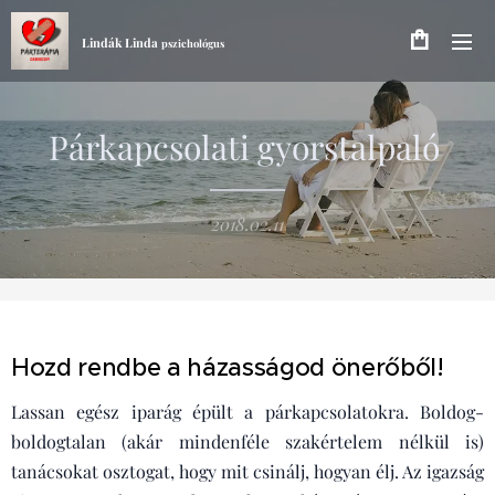
Lindák Linda
pszichológus
Párkapcsolati gyorstalpaló
2018.02.11
Hozd rendbe a házasságod önerőből!
Lassan egész iparág épült a párkapcsolatokra. Boldog-
boldogtalan (akár mindenféle szakértelem nélkül is)
tanácsokat osztogat, hogy mit csinálj, hogyan élj. Az igazság