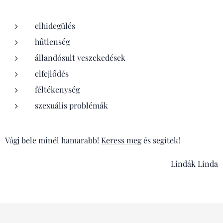
elhidegülés
hűtlenség
állandósult veszekedések
elfejlődés
féltékenység
szexuális problémák
Vágj bele minél hamarabb!
Keress meg
és segítek!
Lindák Linda