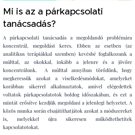
Mi is az a párkapcsolati
tanácsadás?
A párkapcsolati tanácsadás a megoldandó problémára
koncentrál, megoldást keres. Ebben az esetben (az
analitikus terápiákkal szemben) kevésbé foglalkozunk a
múlttal, az okokkal, inkább a jelenre és a jövőre
koncentrálunk. A múlttal annyiban törődünk, hogy
megkeressük azokat a viselkedésmódokat, amelyeket
korábban sikerrel alkalmaztatok, amivel elégedettek
voltatok párkapcsolatotok boldog időszakában, és ezt a
mintát erősítve kezdjük megoldani a jelenlegi helyzetet. A
közös munka során elsajátíthatjátok azokat a módszereket
is, melyekkel újra sikeresen működtethetitek
kapcsolatotokat.