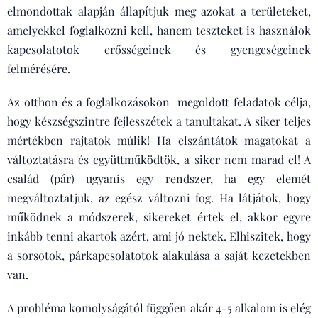
elmondottak alapján állapítjuk meg azokat a területeket,
amelyekkel foglalkozni kell, hanem teszteket is használok
kapcsolatotok erősségeinek és gyengeségeinek
felmérésére.
Az otthon és a foglalkozásokon megoldott feladatok célja,
hogy készségszintre fejlesszétek a tanultakat. A siker teljes
mértékben rajtatok múlik! Ha elszántátok magatokat a
változtatásra és együttműködtök, a siker nem marad el! A
család (pár) ugyanis egy rendszer, ha egy elemét
megváltoztatjuk, az egész változni fog. Ha látjátok, hogy
működnek a módszerek, sikereket értek el, akkor egyre
inkább tenni akartok azért, ami jó nektek. Elhiszitek, hogy
a sorsotok, párkapcsolatotok alakulása a saját kezetekben
van.
A probléma komolyságától függően akár 4-5 alkalom is elég