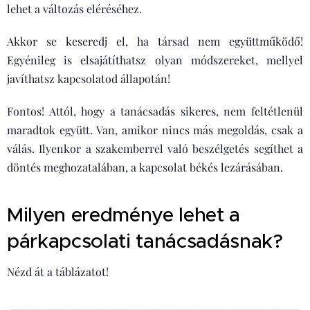
lehet a változás eléréséhez.
Akkor se keseredj el, ha társad nem együttműködő!
Egyénileg is elsajátíthatsz olyan módszereket, mellyel
javíthatsz kapcsolatod állapotán!
Fontos! Attól, hogy a tanácsadás sikeres, nem feltétlenül
maradtok együtt. Van, amikor nincs más megoldás, csak a
válás. Ilyenkor a szakemberrel való beszélgetés segíthet a
döntés meghozatalában, a kapcsolat békés lezárásában.
Milyen eredménye lehet a
párkapcsolati tanácsadásnak?
Nézd át a táblázatot!