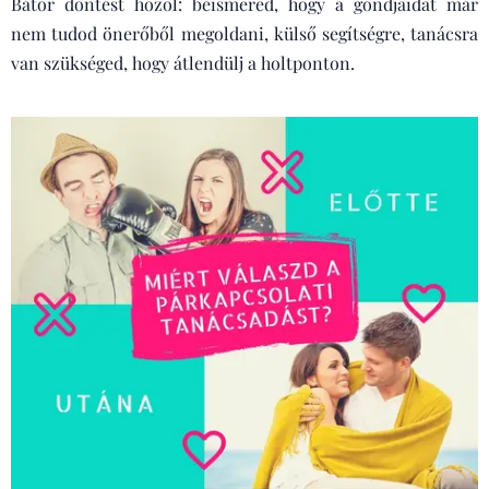
Bátor döntést hozol: beismered, hogy a gondjaidat már
nem tudod önerőből megoldani, külső segítségre, tanácsra
van szükséged, hogy átlendülj a holtponton.