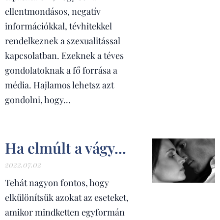
ellentmondásos, negatív
információkkal, tévhitekkel
rendelkeznek a szexualitással
kapcsolatban. Ezeknek a téves
gondolatoknak a fő forrása a
média. Hajlamos lehetsz azt
gondolni, hogy...
Ha elmúlt a vágy...
2022.07.02
Tehát nagyon fontos, hogy
elkülönítsük azokat az eseteket,
amikor mindketten egyformán