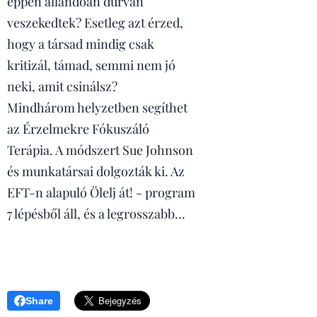
éppen állandóan durván
veszekedtek? Esetleg azt érzed,
hogy a társad mindig csak
kritizál, támad, semmi nem jó
neki, amit csinálsz?
Mindhárom helyzetben segíthet
az Érzelmekre Fókuszáló
Terápia. A módszert Sue Johnson
és munkatársai dolgozták ki. Az
EFT-n alapuló Ölelj át! - program
7 lépésből áll, és a legrosszabb...
Share