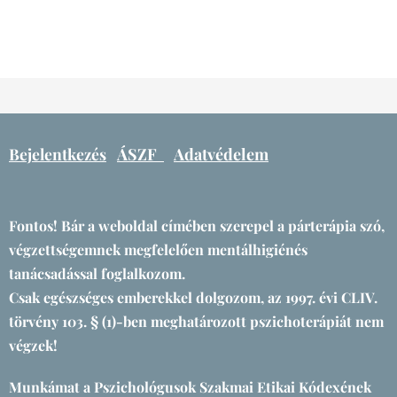
Bejelentkezés
ÁSZF
Adatvédelem
Fontos! Bár a weboldal címében szerepel a párterápia szó,
végzettségemnek megfelelően mentálhigiénés
tanácsadással foglalkozom.
Csak egészséges emberekkel dolgozom, az 1997. évi CLIV.
törvény 103. § (1)-ben meghatározott pszichoterápiát nem
végzek!
Munkámat a Pszichológusok Szakmai Etikai Kódexének