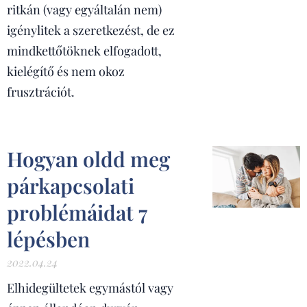
ritkán (vagy egyáltalán nem)
igénylitek a szeretkezést, de ez
mindkettőtöknek elfogadott,
kielégítő és nem okoz
frusztrációt.
Hogyan oldd meg
párkapcsolati
problémáidat 7
lépésben
2022.04.24
Elhidegültetek egymástól vagy