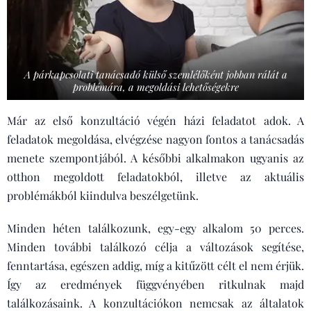
A párkapcsolati tanácsadó külső szemlélőként jobban rálát a
problémára, a megoldási lehetőségekre
Már az első konzultáció végén házi feladatot adok. A
feladatok megoldása, elvégzése nagyon fontos a tanácsadás
menete szempontjából. A későbbi alkalmakon ugyanis az
otthon megoldott feladatokból, illetve az aktuális
problémákból kiindulva beszélgetünk.
Minden héten találkozunk, egy-egy alkalom 50 perces.
Minden további találkozó célja a változások segítése,
fenntartása, egészen addig, míg a kitűzött célt el nem érjük.
Így az eredmények függvényében ritkulnak majd
találkozásaink. A konzultációkon nemcsak az általatok