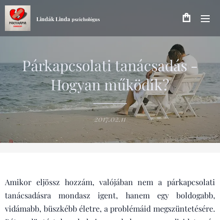
Lindák Linda
pszichológus
Párkapcsolati tanácsadás -
Hogyan működik?
2017.02.11
Amikor eljössz hozzám, valójában nem a párkapcsolati
tanácsadásra mondasz igent, hanem egy boldogabb,
vidámabb, büszkébb életre, a problémáid megszüntetésére.