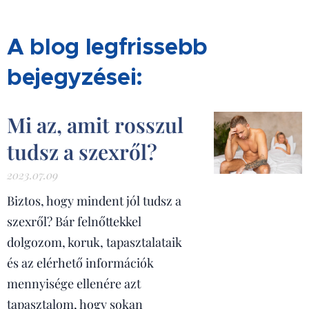
A blog legfrissebb
bejegyzései:
Mi az, amit rosszul
tudsz a szexről?
2023.07.09
Biztos, hogy mindent jól tudsz a
szexről? Bár felnőttekkel
dolgozom, koruk, tapasztalataik
és az elérhető információk
mennyisége ellenére azt
tapasztalom, hogy sokan