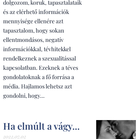
dolgozom, koruk, tapasztalataik
és az elérhető információk
mennyisége ellenére azt
tapasztalom, hogy sokan
ellentmondásos, negatív
információkkal, tévhitekkel
rendelkeznek a szexualitással
kapcsolatban. Ezeknek a téves
gondolatoknak a fő forrása a
média. Hajlamos lehetsz azt
gondolni, hogy...
Ha elmúlt a vágy...
2022.07.02