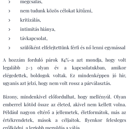
megcsalás,
nem tudunk közös célokat kitűzni,
kritizálás,
intimitás hiánya,
távkapcsolat,
szülőként elfelejtettünk férfi és nő lenni egymással
A hozzám forduló párok 84%-a azt mondja, hogy volt
legalább 2-3 olyan év a kapcsolatukban, amikor
elégedettek, boldogok voltak. Ez mindenképpen jó hír,
ugyanis azt jelzi, hogy nem volt rossz a párválasztás.
Bizony, mindenkivel előfordulhat, hogy mellényúl. Olyan
emberrel kötöd össze az életed, akivel nem kellett volna.
Például nagyon eltérő a jellemetek, életformátok, más az
értékrendetek, mások a céljaitok. Ilyenkor felesleges
erőlködni, a legjobb megoldás a válás.