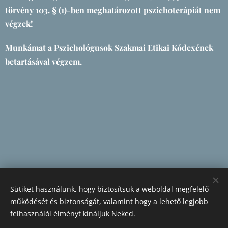
törvény 103. § (1)-ben meghatározott pszichoterápiát nem
végzek!
Munkámat a Pszichológusok Szakmai Etikai Kódexének
betartásával végzem.
Sütiket használunk, hogy biztosítsuk a weboldal megfelelő
működését és biztonságát, valamint hogy a lehető legjobb
felhasználói élményt kínáljuk Neked.