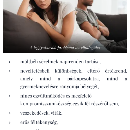
A leggyakoribb probléma az elhidegülés
múltbéli sérelmek napirenden tartása,
neveltetésbeli különbségek, eltérő értékrend,
amely mind a párkapcsolatra, mind a
gyermeknevelésre rányomja bélyegét,
nincs együttműködés és megfelelő
kompromisszumkészség egyik fél részéről sem,
veszekedések, viták,
erős féltékenység,