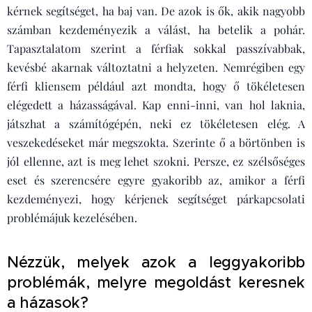
kérnek segítséget, ha baj van. De azok is ők, akik nagyobb
számban kezdeményezik a válást, ha betelik a pohár.
Tapasztalatom szerint a férfiak sokkal passzívabbak,
kevésbé akarnak változtatni a helyzeten. Nemrégiben egy
férfi kliensem például azt mondta, hogy ő tökéletesen
elégedett a házasságával. Kap enni-inni, van hol laknia,
játszhat a számítógépén, neki ez tökéletesen elég. A
veszekedéseket már megszokta. Szerinte ő a börtönben is
jól ellenne, azt is meg lehet szokni. Persze, ez szélsőséges
eset és szerencsére egyre gyakoribb az, amikor a férfi
kezdeményezi, hogy kérjenek segítséget párkapcsolati
problémájuk kezelésében.
Nézzük, melyek azok a leggyakoribb
problémák, melyre megoldást keresnek
a házasok?