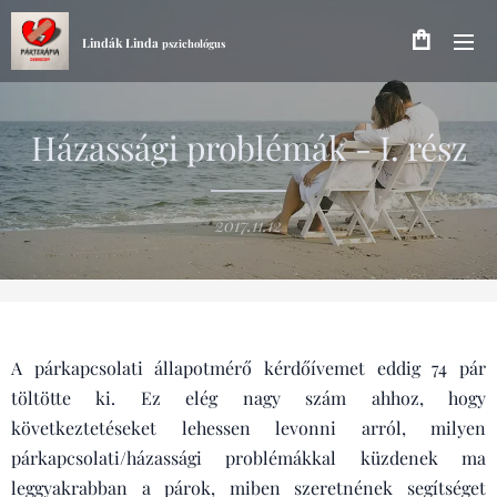
Lindák Linda
pszichológus
Házassági problémák - I. rész
2017.11.12
A párkapcsolati állapotmérő kérdőívemet eddig 74 pár
töltötte ki. Ez elég nagy szám ahhoz, hogy
következtetéseket lehessen levonni arról, milyen
párkapcsolati/házassági problémákkal küzdenek ma
leggyakrabban a párok, miben szeretnének segítséget