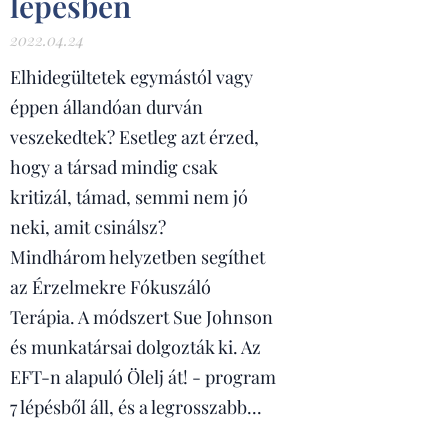
lépésben
2022.04.24
Elhidegültetek egymástól vagy
éppen állandóan durván
veszekedtek? Esetleg azt érzed,
hogy a társad mindig csak
kritizál, támad, semmi nem jó
neki, amit csinálsz?
Mindhárom helyzetben segíthet
az Érzelmekre Fókuszáló
Terápia. A módszert Sue Johnson
és munkatársai dolgozták ki. Az
EFT-n alapuló Ölelj át! - program
7 lépésből áll, és a legrosszabb...