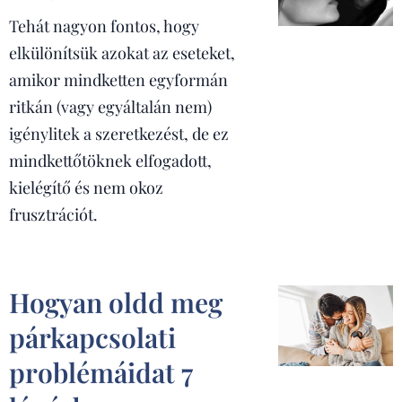
Tehát nagyon fontos, hogy
elkülönítsük azokat az eseteket,
amikor mindketten egyformán
ritkán (vagy egyáltalán nem)
igénylitek a szeretkezést, de ez
mindkettőtöknek elfogadott,
kielégítő és nem okoz
frusztrációt.
Hogyan oldd meg
párkapcsolati
problémáidat 7