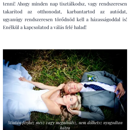
tenni! Ahogy minden nap tisztálkodsz, vagy rendszeresen
takarítod az otthonodat, karbantartod az autódat,
ugyanúgy rendszeresen törődnöd kell a házasságoddal is!
Enélkül a kapcsolatod a válás felé halad!
Miután férjhez mész vagy megnősülsz, nem dőlhetsz nyugodtan
hátra