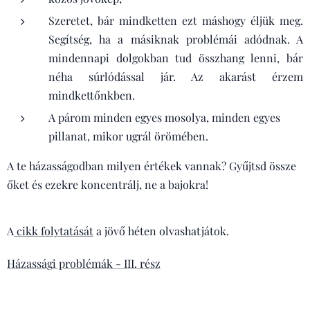
Szeretet, bár mindketten ezt máshogy éljük meg.
Segítség, ha a másiknak problémái adódnak. A
mindennapi dolgokban tud összhang lenni, bár
néha súrlódással jár. Az akarást érzem
mindkettőnkben.
A párom minden egyes mosolya, minden egyes
pillanat, mikor ugrál örömében.
A te házasságodban milyen értékek vannak? Gyűjtsd össze
őket és ezekre koncentrálj, ne a bajokra!
A
cikk folytatását
a jövő héten olvashatjátok.
Házassági problémák - III. rész