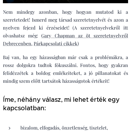
Nem mindegy azonban, hogy hogyan mutatod ki a
szeretetedet! Ismerd meg társad szeretetnyelvét és azon a
nyelven fejezd ki érzéseidet! (A szeretetnyelvekről itt
olvashatsz még:
Gary Chapman az öt szeretetnyelvről
Debrecenben
,
Párkapcsolati cikkek
)
Baj van, ha egy házasságban már csak a problémákra, a
rossz dolgokra tudtok fókuszálni. Fontos, hogy gyakran
felidézzétek a boldog emlékeiteket, a jó pillanatokat és
mindig szem előtt tartsátok házasságotok értékeit!
Íme, néhány válasz, mi lehet érték egy
kapcsolatban:
bizalom, elfogadás, önzetlenség, tisztelet,