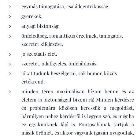
egymás támogatása, családcentrikusság,
gyerekek,
anyagi biztonság,
önfeledtség, romantikus érzelmek, támogatás,
szeretet kifejezése,
jó szexuális élet,
szeretet, odafigyelés, önfeláldozás,
jókat tudunk beszélgetni, sok humor, közös
értékrend,
minden téren maximálisan bízom benne és az
életem is biztonsággal bízom rá! Minden kérdésre
és problémára közösen keressük a megoldást,
bármilyen nehéz kérdésről is legyen szó, és még ha
ez egyikünknek fájó is. Fontosabbnak tartjuk a
másik örömét, és akkor vagyunk igazán nyugodtak,