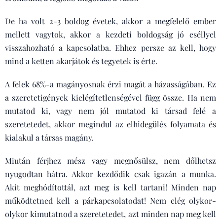
De ha volt 2-3 boldog évetek, akkor a megfelelő ember
mellett vagytok, akkor a kezdeti boldogság jó eséllyel
visszahozható a kapcsolatba. Ehhez persze az kell, hogy
mind a ketten akarjátok és tegyetek is érte.
A felek 68%-a magányosnak érzi magát a házasságában. Ez
a szeretetigények kielégítetlenségével függ össze. Ha nem
mutatod ki, vagy nem jól mutatod ki társad felé a
szeretetedet, akkor megindul az elhidegülés folyamata és
kialakul a társas magány.
Miután férjhez mész vagy megnősülsz, nem dőlhetsz
nyugodtan hátra. Akkor kezdődik csak igazán a munka.
Akit meghódítottál, azt meg is kell tartani! Minden nap
működtetned kell a párkapcsolatodat! Nem elég olykor-
olykor kimutatnod a szeretetedet, azt minden nap meg kell