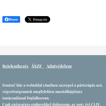
Share
Bejelentkezés
ÁSZF
Adatvédelem
Fontos! Bár a weboldal címében szerepel a párterápia szó,
végzettségemnek megfelelően mentálhigiénés
tanácsadással foglalkozom.
Csak egészséges emberekkel dolgozom, az 1997. évi CLIV.