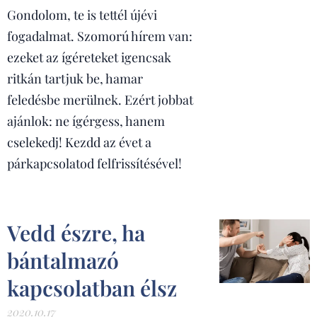
Gondolom, te is tettél újévi
fogadalmat. Szomorú hírem van:
ezeket az ígéreteket igencsak
ritkán tartjuk be, hamar
feledésbe merülnek. Ezért jobbat
ajánlok: ne ígérgess, hanem
cselekedj! Kezdd az évet a
párkapcsolatod felfrissítésével!
Vedd észre, ha
bántalmazó
kapcsolatban élsz
2020.10.17