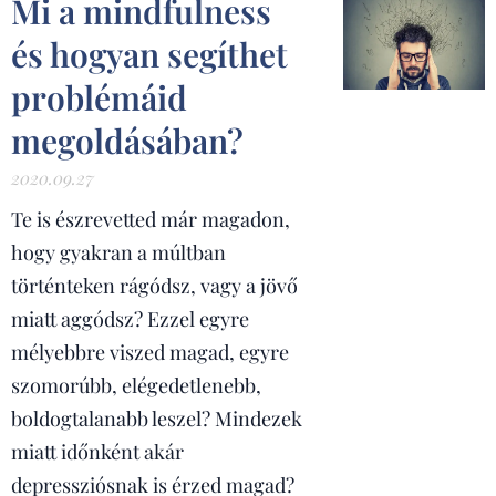
Mi a mindfulness
és hogyan segíthet
problémáid
megoldásában?
2020.09.27
Te is észrevetted már magadon,
hogy gyakran a múltban
történteken rágódsz, vagy a jövő
miatt aggódsz? Ezzel egyre
mélyebbre viszed magad, egyre
szomorúbb, elégedetlenebb,
boldogtalanabb leszel? Mindezek
miatt időnként akár
depressziósnak is érzed magad?