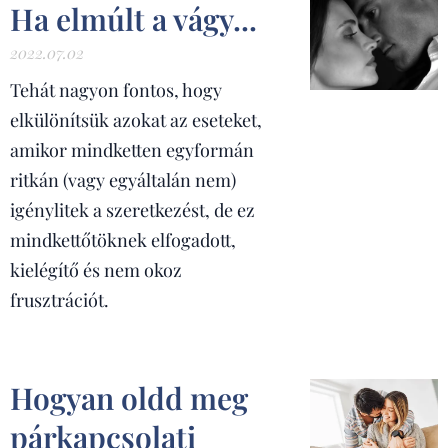
Ha elmúlt a vágy...
2022.07.02
Tehát nagyon fontos, hogy
elkülönítsük azokat az eseteket,
amikor mindketten egyformán
ritkán (vagy egyáltalán nem)
igénylitek a szeretkezést, de ez
mindkettőtöknek elfogadott,
kielégítő és nem okoz
frusztrációt.
Hogyan oldd meg
párkapcsolati