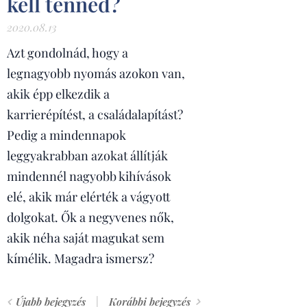
kell tenned?
2020.08.13
Azt gondolnád, hogy a
legnagyobb nyomás azokon van,
akik épp elkezdik a
karrierépítést, a családalapítást?
Pedig a mindennapok
leggyakrabban azokat állítják
mindennél nagyobb kihívások
elé, akik már elérték a vágyott
dolgokat. Ők a negyvenes nők,
akik néha saját magukat sem
kímélik. Magadra ismersz?
Újabb bejegyzés
Korábbi bejegyzés