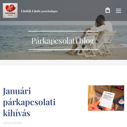
Lindák Linda
pszichológus
Párkapcsolati blog
Januári
párkapcsolati
kihívás
2021.01.01