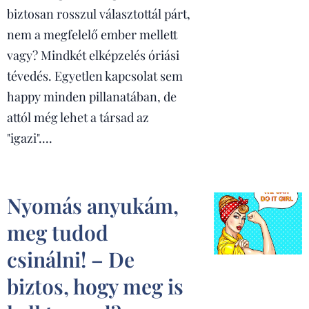
biztosan rosszul választottál párt,
nem a megfelelő ember mellett
vagy? Mindkét elképzelés óriási
tévedés. Egyetlen kapcsolat sem
happy minden pillanatában, de
attól még lehet a társad az
"igazi"....
Nyomás anyukám,
meg tudod
csinálni! – De
biztos, hogy meg is