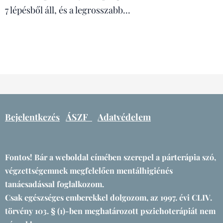
7 lépésből áll, és a legrosszabb...
Bejelentkezés
ÁSZF
Adatvédelem
Fontos! Bár a weboldal címében szerepel a párterápia szó,
végzettségemnek megfelelően mentálhigiénés
tanácsadással foglalkozom.
Csak egészséges emberekkel dolgozom, az 1997. évi CLIV.
törvény 103. § (1)-ben meghatározott pszichoterápiát nem