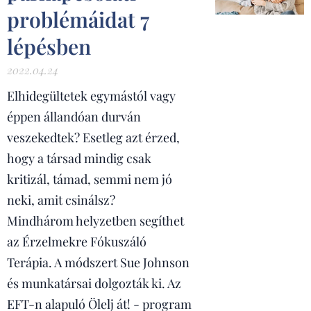
problémáidat 7
lépésben
2022.04.24
Elhidegültetek egymástól vagy
éppen állandóan durván
veszekedtek? Esetleg azt érzed,
hogy a társad mindig csak
kritizál, támad, semmi nem jó
neki, amit csinálsz?
Mindhárom helyzetben segíthet
az Érzelmekre Fókuszáló
Terápia. A módszert Sue Johnson
és munkatársai dolgozták ki. Az
EFT-n alapuló Ölelj át! - program