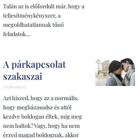
Talán az is előfordult már, hogy a
teljesítménykényszer, a
megoldhatatlannak tűnő
feladatok...
A párkapcsolat
szakaszai
2020.09.05
Azt hiszed, hogy az a normális,
hogy megházasodsz és attól
kezdve boldogan éltek, míg meg
nem haltok? Vagy, hogy ha nem
érzed magad boldognak, akkor