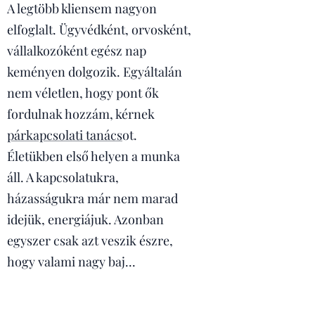
A legtöbb kliensem nagyon
elfoglalt. Ügyvédként, orvosként,
vállalkozóként egész nap
keményen dolgozik. Egyáltalán
nem véletlen, hogy pont ők
fordulnak hozzám, kérnek
párkapcsolati tanács
ot.
Életükben első helyen a munka
áll. A kapcsolatukra,
házasságukra már nem marad
idejük, energiájuk. Azonban
egyszer csak azt veszik észre,
hogy valami nagy baj...