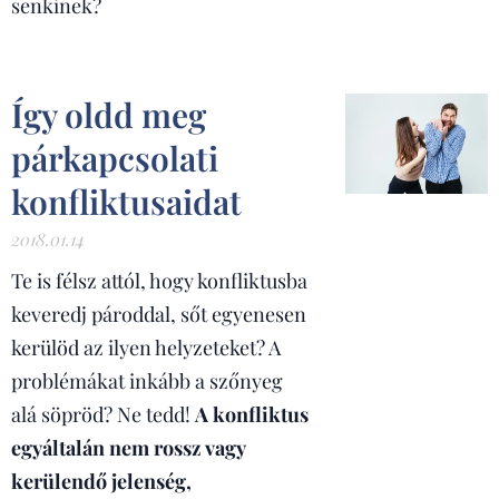
senkinek?
Így oldd meg
párkapcsolati
konfliktusaidat
2018.01.14
Te is félsz attól, hogy konfliktusba
keveredj pároddal, sőt egyenesen
kerülöd az ilyen helyzeteket? A
problémákat inkább a szőnyeg
alá söpröd? Ne tedd!
A konfliktus
egyáltalán nem rossz vagy
kerülendő jelenség,