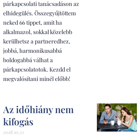
párkapcsolati tanácsadáson az
elhidegülés. Összegyűjtöttem
neked 66 tippet, amit ha
alkalmazol, sokkal közelebb
kerülhetsz a partneredhez,
jobbá, harmonikusabbá
boldogabbá válhat a
párkapcsolatotok. Kezdd el
megvalósítani minél előbb!
Az időhiány nem
kifogás
2018.10.21