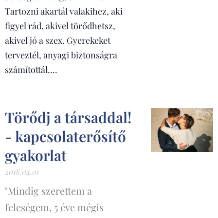
Tartozni akartál valakihez, aki
figyel rád, akivel törődhetsz,
akivel jó a szex. Gyerekeket
terveztél, anyagi biztonságra
számítottál....
Törődj a társaddal!
- kapcsolaterősítő
gyakorlat
2018.04.01
"Mindig szerettem a
feleségem, 5 éve mégis