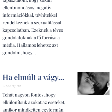
tapasztalom, hogy sokan
ellentmondásos, negatív
információkkal, tévhitekkel
rendelkeznek a szexualitással
kapcsolatban. Ezeknek a téves
gondolatoknak a fő forrása a
média. Hajlamos lehetsz azt
gondolni, hogy...
Ha elmúlt a vágy...
2022.07.02
Tehát nagyon fontos, hogy
elkülönítsük azokat az eseteket,
amikor mindketten egyformán