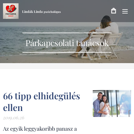
Lindák Linda
pszichológus
Párkapcsolati tanácsok
66 tipp elhidegülés
ellen
2019.06.26
Az egyik leggyakoribb panasz a