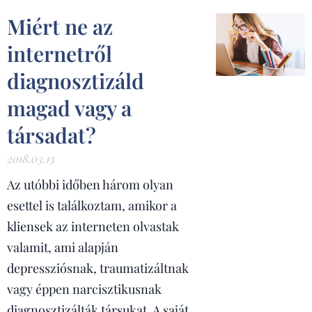
Miért ne az
internetről
diagnosztizáld
magad vagy a
társadat?
2018.03.13
Az utóbbi időben három olyan
esettel is találkoztam, amikor a
kliensek az interneten olvastak
valamit, ami alapján
depressziósnak, traumatizáltnak
vagy éppen narcisztikusnak
diagnosztizálták társukat. A saját