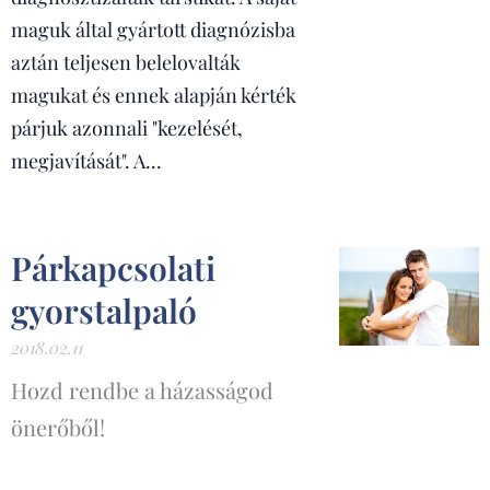
maguk által gyártott diagnózisba
aztán teljesen belelovalták
magukat és ennek alapján kérték
párjuk azonnali "kezelését,
megjavítását". A...
Párkapcsolati
gyorstalpaló
2018.02.11
Hozd rendbe a házasságod
önerőből!