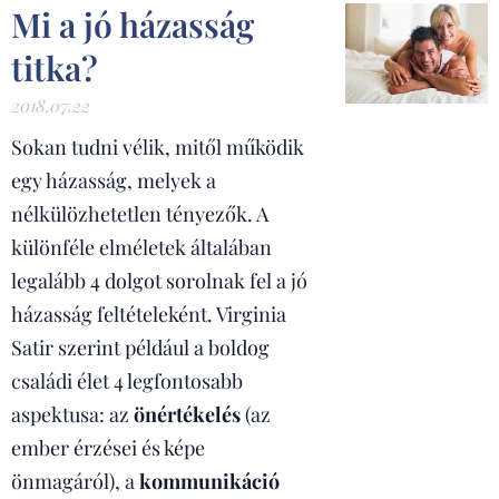
Mi a jó házasság
titka?
2018.07.22
Sokan tudni vélik, mitől működik
egy házasság, melyek a
nélkülözhetetlen tényezők. A
különféle elméletek általában
legalább 4 dolgot sorolnak fel a jó
házasság feltételeként. Virginia
Satir szerint például a boldog
családi élet 4 legfontosabb
aspektusa: az
önértékelés
(az
ember érzései és képe
önmagáról), a
kommunikáció