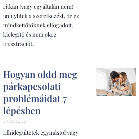
ritkán (vagy egyáltalán nem)
igénylitek a szeretkezést, de ez
mindkettőtöknek elfogadott,
kielégítő és nem okoz
frusztrációt.
Hogyan oldd meg
párkapcsolati
problémáidat 7
lépésben
2022.04.24
Elhidegültetek egymástól vagy