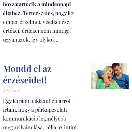
hozzátartozik a mindennapi
élethez.
Természetes, hogy két
ember érzelmei, viselkedése,
értékei, érdekei nem mindig
ugyanazok, így olykor...
Mondd el az
érzéseidet!
2017.12.11
Egy korábbi cikkemben arról
írtam, hogy a párkapcsolati
kommunikáció legmélyebb
megnyilvánulása, célja az
intim