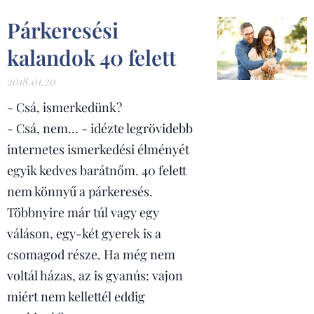
Párkeresési
kalandok 40 felett
2018.01.20
- Csá, ismerkedünk?
- Csá, nem... - idézte legrövidebb
internetes ismerkedési élményét
egyik kedves barátnőm. 40 felett
nem könnyű a párkeresés.
Többnyire már túl vagy egy
váláson, egy-két gyerek is a
csomagod része. Ha még nem
voltál házas, az is gyanús: vajon
miért nem kellettél eddig