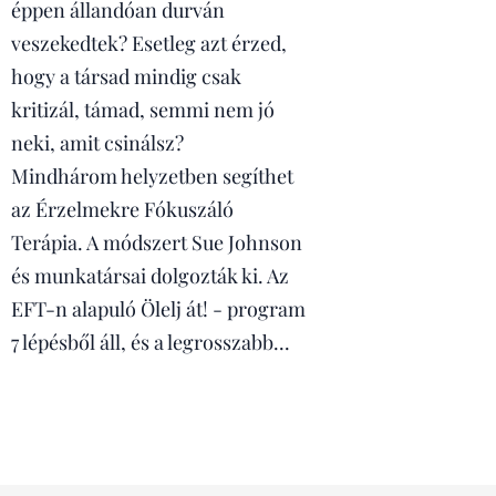
éppen állandóan durván
veszekedtek? Esetleg azt érzed,
hogy a társad mindig csak
kritizál, támad, semmi nem jó
neki, amit csinálsz?
Mindhárom helyzetben segíthet
az Érzelmekre Fókuszáló
Terápia. A módszert Sue Johnson
és munkatársai dolgozták ki. Az
EFT-n alapuló Ölelj át! - program
7 lépésből áll, és a legrosszabb...