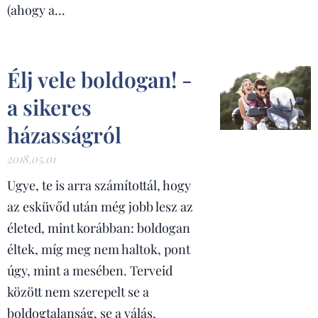
(ahogy a...
Élj vele boldogan! -
a sikeres
házasságról
2018.05.01
Ugye, te is arra számítottál, hogy
az esküvőd után még jobb lesz az
életed, mint korábban: boldogan
éltek, míg meg nem haltok, pont
úgy, mint a mesében. Terveid
között nem szerepelt se a
boldogtalanság, se a válás.