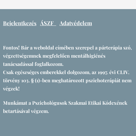
Bejelentkezés
ÁSZF
Adatvédelem
Fontos! Bár a weboldal címében szerepel a párterápia szó,
végzettségemnek megfelelően mentálhigiénés
tanácsadással foglalkozom.
Csak egészséges emberekkel dolgozom, az 1997. évi CLIV.
törvény 103. § (1)-ben meghatározott pszichoterápiát nem
végzek!
Munkámat a Pszichológusok Szakmai Etikai Kódexének
betartásával végzem.