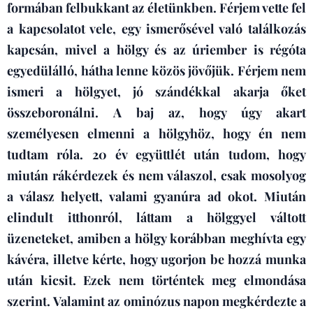
formában felbukkant az életünkben.
Férjem vette fel
a kapcsolatot vele, egy ismerősével való találkozás
kapcsán, mivel a hölgy és az úriember is régóta
egyedülálló, hátha lenne közös jövőjük.
Férjem nem
ismeri a hölgyet, jó szándékkal akarja őket
összeboronálni.
A baj az, hogy úgy akart
személyesen elmenni a hölgyhöz, hogy én nem
tudtam róla.
20 év együttlét után tudom, hogy
miután rákérdezek és nem válaszol, csak mosolyog
a válasz helyett, valami gyanúra ad okot.
Miután
elindult itthonról, láttam a hölggyel váltott
üzeneteket, amiben a hölgy korábban meghívta egy
kávéra, illetve kérte, hogy ugorjon be hozzá munka
után kicsit.
Ezek nem történtek meg elmondása
szerint.
Valamint az ominózus napon megkérdezte a