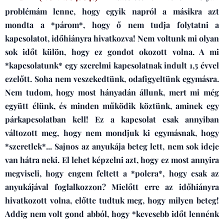
problémám lenne, hogy egyik napról a másikra azt
mondta a *párom*, hogy ő nem tudja folytatni a
kapcsolatot, időhiányra hivatkozva! Nem voltunk mi olyan
sok időt külön, hogy ez gondot okozott volna. A mi
*kapcsolatunk* egy szerelmi kapcsolatnak indult 1,5 évvel
ezelőtt. Soha nem veszekedtünk, odafigyeltünk egymásra.
Nem tudom, hogy most hányadán állunk, mert mi még
együtt élünk, és minden működik köztünk, aminek egy
párkapcsolatban kell! Ez a kapcsolat csak annyiban
változott meg, hogy nem mondjuk ki egymásnak, hogy
*szeretlek*... Sajnos az anyukája beteg lett, nem sok ideje
van hátra neki. El lehet képzelni azt, hogy ez most annyira
megviseli, hogy engem feltett a *polcra*, hogy csak az
anyukájával foglalkozzon? Mielőtt erre az időhiányra
hivatkozott volna, előtte tudtuk meg, hogy milyen beteg!
Addig nem volt gond abból, hogy *kevesebb időt lennénk