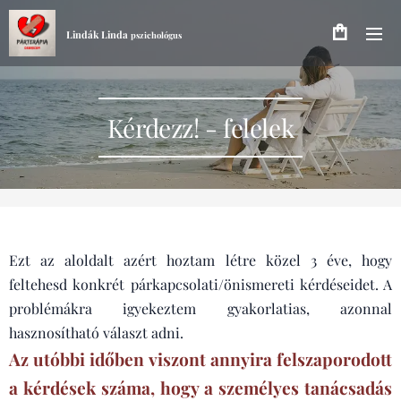
Lindák Linda
pszichológus
Kérdezz! - felelek
Ezt az aloldalt azért hoztam létre közel 3 éve, hogy
feltehesd konkrét párkapcsolati/önismereti kérdéseidet. A
problémákra igyekeztem gyakorlatias, azonnal
hasznosítható választ adni.
Az utóbbi időben viszont annyira felszaporodott
a kérdések száma, hogy a személyes tanácsadás