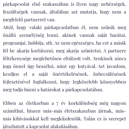
párkapcsolat első szakaszában is ilyen nagy nehézségek,
feszültségek vannak, általában azt mutatja, hogy nem a
megfelelő partnerrel van.
Attól, hogy valaki párkapcsolatban él, nem szűnik meg
önálló személyiség lenni, akinek vannak saját barátai,
programjai, hobbija, stb. Az nem egészséges, ha ezt a másik
fél be akarja korlátozni, meg akarja szüntetni. A partnere
féltékenysége meglehetősen eltúlzott volt. Senkinek nincs
joga önnel úgy beszélni, mint egy kutyával. Azt javaslom,
kezdjen el a saját önértékelésének, önbecsülésének
fejlesztésével foglalkozni, hogy legközelebb könnyebben
meg tudja húzni a határokat a párkapcsolatában.
Ebben az életkorban a 7 év korkülönbség még nagyon
számíthat, hiszen más-más életszakaszban járnak, más-
más kihívásokkal kell megkűzdeniük. Talán ez is szerepet
játszhatott a kapcsolat alakulásában.