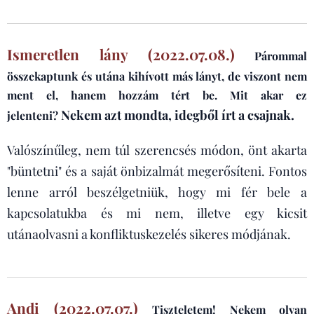
Ismeretlen lány (2022.07.08.)
Párommal
összekaptunk és utána kihívott más lányt, de viszont nem
ment el, hanem hozzám tért be. Mit akar ez
Nekem azt mondta, idegből írt a csajnak.
jelenteni?
Valószínűleg, nem túl szerencsés módon, önt akarta
"büntetni" és a saját önbizalmát megerősíteni. Fontos
lenne arról beszélgetniük, hogy mi fér bele a
kapcsolatukba és mi nem, illetve egy kicsit
utánaolvasni a konfliktuskezelés sikeres módjának.
Andi (2022.07.07.)
Tiszteletem! Nekem olyan