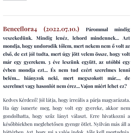
Benceflora4 (2022.07.10.)
Párommal mindig
veszekedünk. Mindig lenéz, lehord mindennek... Azt
mondja, hogy undorodik tőlem, mert nekem nem ő volt az
első, de ezt jól tudta, mert úgy jött velem össze, hogy volt
már egy gyerekem. 3 éve leszünk együtt, az utóbbi egy
évben mondja ezt... És nem tud ezért szerelmes lenni
belém... hiányzok neki, mert megszokott már..., de
szerelmet vagy hasonlót nem érez... Vajon miért lehet ez?
Kedves Kérdező! Jól látja, hogy irreális a párja magyarázata.
Ha úgy ismerte meg, hogy volt egy gyereke, akkor nem
gondolhatta, hogy szűz lányt választ. Erre hivatkozni a
későbbiekben meglehetősen gyenge ötlet. Nyilván más áll a
háttérben. Azt, hogy mi a valós indok, tőle kell megtudnia.