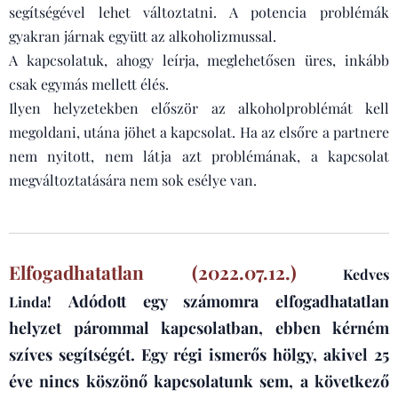
segítségével lehet változtatni. A potencia problémák
gyakran járnak együtt az alkoholizmussal.
A kapcsolatuk, ahogy leírja, meglehetősen üres, inkább
csak egymás mellett élés.
Ilyen helyzetekben először az alkoholproblémát kell
megoldani, utána jöhet a kapcsolat. Ha az elsőre a partnere
nem nyitott, nem látja azt problémának, a kapcsolat
megváltoztatására nem sok esélye van.
Elfogadhatatlan (2022.07.12.)
Kedves
Adódott egy számomra elfogadhatatlan
Linda!
helyzet párommal kapcsolatban, ebben kérném
szíves segítségét.
Egy régi ismerős hölgy, akivel 25
éve nincs köszönő kapcsolatunk sem, a következő