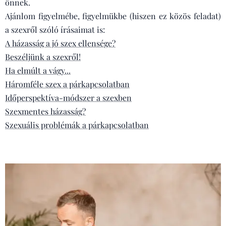
önnek.
Ajánlom figyelmébe, figyelmükbe (hiszen ez közös feladat)
a szexről szóló írásaimat is:
A házasság a jó szex ellensége?
Beszéljünk a szexről!
Ha elmúlt a vágy...
Háromféle szex a párkapcsolatban
Időperspektíva-módszer a szexben
Szexmentes házasság?
Szexuális problémák a párkapcsolatban