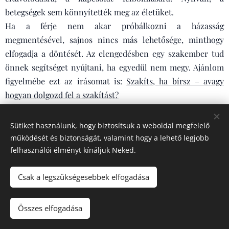
betegségek sem könnyítették meg az életüket.
Ha a férje nem akar próbálkozni a házasság
megmentésével, sajnos nincs más lehetősége, minthogy
elfogadja a döntését. Az elengedésben egy szakember tud
önnek segítséget nyújtani, ha egyedül nem megy. Ajánlom
figyelmébe ezt az írásomat is:
Szakíts, ha bírsz – avagy
hogyan dolgozd fel a szakítást?
Sütiket használunk, hogy biztosítsuk a weboldal megfelelő
működését és biztonságát, valamint hogy a lehető legjobb
Oroszlán (2022.07.01.)
Tisztelt Uram vagy
felhasználói élményt kínáljuk Neked.
Hölgyem! Azt szeretném meg tudni, hogy a párom miért ír
Csak a legszükségesebbek elfogadása
azzal a lánnyal, akitől már régen is akart valamit?
Tisztelt Uram vagy Hölgyem! Egyetlen megoldása van a
Összes elfogadása
problémának: kérdezze meg tőle.