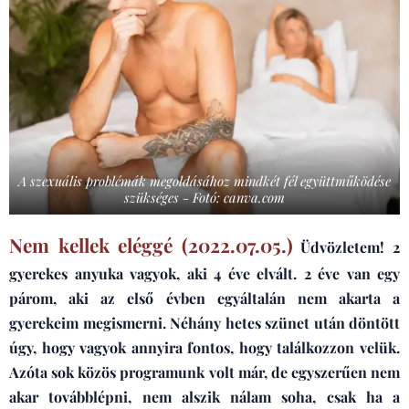
A szexuális problémák megoldásához mindkét fél együttműködése
szükséges - Fotó: canva.com
Nem kellek eléggé (2022.07.05.)
Üdvözletem! 2
gyerekes anyuka vagyok, aki 4 éve elvált. 2 éve van egy
párom, aki az első évben egyáltalán nem akarta a
gyerekeim megismerni. Néhány hetes szünet után döntött
úgy, hogy vagyok annyira fontos, hogy találkozzon velük.
Azóta sok közös programunk volt már, de egyszerűen nem
akar továbblépni, nem alszik nálam soha, csak ha a