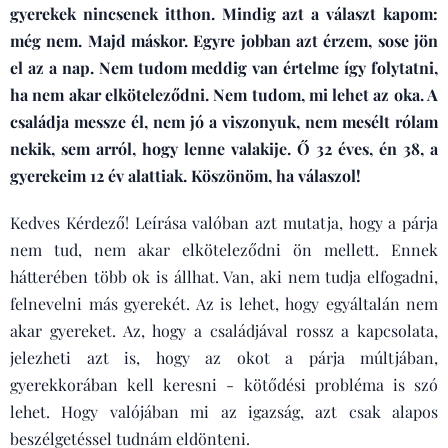
gyerekek nincsenek itthon. Mindig azt a választ kapom:
még nem. Majd máskor. Egyre jobban azt érzem, sose jön
el az a nap. Nem tudom meddig van értelme így folytatni,
ha nem akar elköteleződni. Nem tudom, mi lehet az oka. A
családja messze él, nem jó a viszonyuk, nem mesélt rólam
nekik, sem arról, hogy lenne valakije. Ő 32 éves, én 38, a
gyerekeim 12 év alattiak. Köszönöm, ha válaszol!
Kedves Kérdező! Leírása valóban azt mutatja, hogy a párja
nem tud, nem akar elköteleződni ön mellett. Ennek
hátterében több ok is állhat. Van, aki nem tudja elfogadni,
felnevelni más gyerekét. Az is lehet, hogy egyáltalán nem
akar gyereket. Az, hogy a családjával rossz a kapcsolata,
jelezheti azt is, hogy az okot a párja múltjában,
gyerekkorában kell keresni - kötődési probléma is szó
lehet. Hogy valójában mi az igazság, azt csak alapos
beszélgetéssel tudnám eldönteni.