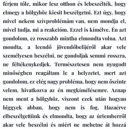
férjem tőle, mikor lesz otthon és lebeszélték, hogy
elmegy a hölgyhöz kicsit beszélgetni. Ezt úgy, hogy
mivel nekem szívproblémám van, nem mondja el,
mivel tudja, mi a reakcióm. Ezzel is kímélve.
Én azt
gondolom, ez rosszabb mintha elmondta volna.
Azt
mondta, a leendő jövendőbelijéről akar vele
személyesen beszélni, ne gondoljak semmi rosszra,
ne féltékenykedjek.
Természetesen nem nyugodt
minőségben reagáltam le a helyzetet, mert azt
gondolom, ez elég nagy probléma, hogy nem őszinte
velem, hivatkozva az én megkímélésemre.
Aznap
nem ment a hölgyhöz, viszont ezek után hogyan
higgyek abban, hogy nem is fog.
Hazaérve
elbeszélgettünk és elmondta, hogy az úriemberről
akar vele beszélni és miért ne mehetne át hozzá