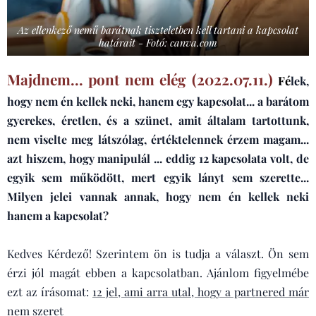
Az ellenkező nemű barátnak tiszteletben kell tartani a kapcsolat
határait - Fotó: canva.com
Majdnem... pont nem elég (2022.07.11.)
F
é
lek,
hogy nem én kellek neki, hanem egy kapcsolat... a barátom
gyerekes, éretlen, és a szünet, amit általam tartottunk,
nem viselte meg látszólag, értéktelennek érzem magam...
azt hiszem, hogy manipulál ... eddig 12 kapcsolata volt, de
egyik sem működött, mert egyik lányt sem szerette...
Milyen jelei vannak annak, hogy nem én kellek neki
hanem a kapcsolat?
Kedves Kérdező! Szerintem ön is tudja a választ. Ön sem
érzi jól magát ebben a kapcsolatban. Ajánlom figyelmébe
ezt az írásomat:
12 jel, ami arra utal, hogy a partnered már
nem szeret