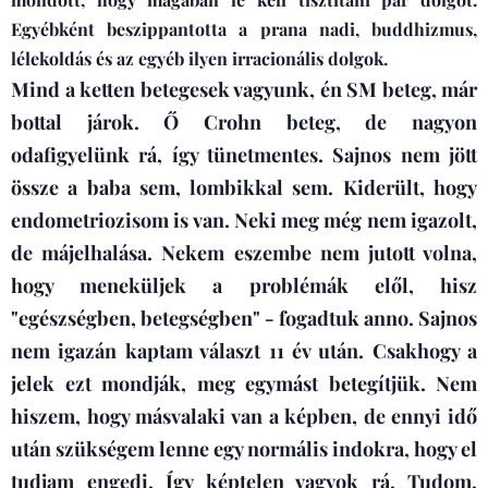
Egyébként beszippantotta a prana nadi, buddhizmus,
lélekoldás és az egyéb ilyen irracionális dolgok.
Mind a ketten betegesek vagyunk, én SM beteg, már
bottal járok. Ő Crohn beteg, de nagyon
odafigyelünk rá, így tünetmentes. Sajnos nem jött
össze a baba sem, lombikkal sem. Kiderült, hogy
endometriozisom is van. Neki meg még nem igazolt,
de májelhalása. Nekem eszembe nem jutott volna,
hogy meneküljek a problémák elől, hisz
"egészségben, betegségben" - fogadtuk anno. Sajnos
nem igazán kaptam választ 11 év után. Csakhogy a
jelek ezt mondják, meg egymást betegítjük. Nem
hiszem, hogy másvalaki van a képben, de ennyi idő
után szükségem lenne egy normális indokra, hogy el
tudjam engedi. Így képtelen vagyok rá. Tudom,