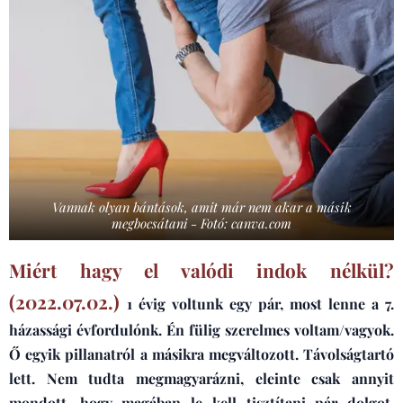
Vannak olyan bántások, amit már nem akar a másik
megbocsátani - Fotó: canva.com
Miért hagy el valódi indok nélkül?
(2022.07.02.)
1 évig voltunk egy pár, most lenne a 7.
házassági évfordulónk. Én fülig szerelmes voltam/vagyok.
Ő egyik pillanatról a másikra megváltozott. Távolságtartó
lett. Nem tudta megmagyarázni, eleinte csak annyit
mondott, hogy magában le kell tisztítani pár dolgot.