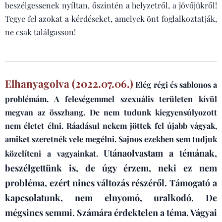
beszélgessenek nyíltan, őszintén a helyzetről, a jövőjükről!
Tegye fel azokat a kérdéseket, amelyek önt foglalkoztatják,
ne csak találgasson!
Elhanyagolva (2022.07.06.)
Elég régi és sablonos a
problémám. A feleségemmel szexuális területen kívül
megvan az összhang. De nem tudunk kiegyensúlyozott
nem életet élni. Ráadásul nekem jöttek fel újabb vágyak,
amiket szeretnék vele megélni. Sajnos ezekben sem tudjuk
Utánaolvastam a témának,
közelíteni a vagyainkat.
beszélgettünk is, de úgy érzem, neki ez nem
probléma, ezért nincs változás részéről. Támogató a
kapcsolatunk, nem elnyomó, uralkodó. De
mégsincs semmi. Számára érdektelen a téma. Vágyai