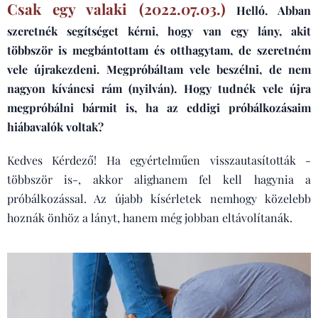
Csak egy valaki (2022.07.03.)
Helló. Abban
szeretnék segítséget kérni, hogy van egy lány, akit
többször is megbántottam és otthagytam, de szeretném
vele újrakezdeni. Megpróbáltam vele beszélni, de nem
nagyon kíváncsi rám (nyilván). Hogy tudnék vele újra
megpróbálni bármit is, ha az eddigi próbálkozásaim
hiábavalók voltak?
Kedves Kérdező! Ha egyértelműen visszautasították -
többször is-, akkor alighanem fel kell hagynia a
próbálkozással. Az újabb kísérletek nemhogy közelebb
hoznák önhöz a lányt, hanem még jobban eltávolítanák.