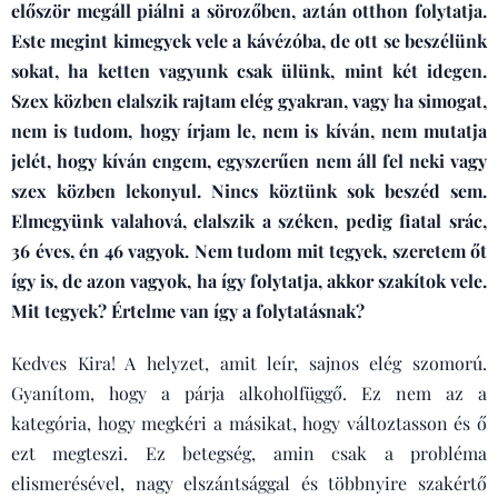
először megáll piálni a sörozőben, aztán otthon folytatja.
Este megint kimegyek vele a kávézóba, de ott se beszélünk
sokat, ha ketten vagyunk csak ülünk, mint két idegen.
Szex közben elalszik rajtam elég gyakran, vagy ha simogat,
nem is tudom, hogy írjam le, nem is kíván, nem mutatja
jelét, hogy kíván engem, egyszerűen nem áll fel neki vagy
szex közben lekonyul. Nincs köztünk sok beszéd sem.
Elmegyünk valahová, elalszik a széken, pedig fiatal srác,
36 éves, én 46 vagyok. Nem tudom mit tegyek, szeretem őt
így is, de azon vagyok, ha így folytatja, akkor szakítok vele.
Mit tegyek? Értelme van így a folytatásnak?
Kedves Kira! A helyzet, amit leír, sajnos elég szomorú.
Gyanítom, hogy a párja alkoholfüggő. Ez nem az a
kategória, hogy megkéri a másikat, hogy változtasson és ő
ezt megteszi. Ez betegség, amin csak a probléma
elismerésével, nagy elszántsággal és többnyire szakértő