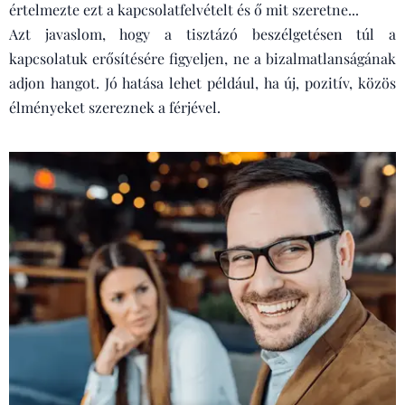
értelmezte ezt a kapcsolatfelvételt és ő mit szeretne...
Azt javaslom, hogy a tisztázó beszélgetésen túl a
kapcsolatuk erősítésére figyeljen, ne a bizalmatlanságának
adjon hangot. Jó hatása lehet például, ha új, pozitív, közös
élményeket szereznek a férjével.