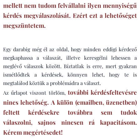
mellett nem tudom felvállalni ilyen mennyiségű
kérdés megválaszolását. Ezért ezt a lehetőséget
megszüntetem.
Egy darabig még él az oldal, hogy minden eddigi kérdező
megkaphassa a válaszát, illetve keresgélni lehessen a
meglévő válaszok között. Bíztatlak is erre, mert gyakran
ismétlődtek a kérdések, könnyen lehet, hogy te is
megtalálod köztük a problémádra a választ.
további kérdésfeltevésre
Az űrlapot viszont törlöm,
nincs lehetőség. A külön (emailben, üzenetben)
feltett kérdésekre továbbra sem tudok
válaszolni, sajnos nincsen rá kapacitásom.
Kérem megértésedet!