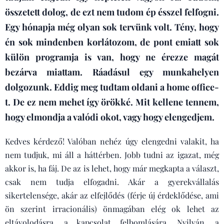
összetett dolog, de ezt nem tudom ép ésszel felfogni.
Egy hónapja még olyan sok tervünk volt. Tény, hogy
én sok mindenben korlátozom, de pont emiatt sok
külön programja is van, hogy ne érezze magát
bezárva miattam.
Ráadásul egy munkahelyen
dolgozunk. Eddig meg tudtam oldani a home office-
t. De ez nem mehet így örökké. Mit kellene tennem,
hogy elmondja a valódi okot, vagy hogy elengedjem.
Kedves kérdező! Valóban nehéz úgy elengedni valakit, ha
nem tudjuk, mi áll a háttérben. Jobb tudni az igazat, még
akkor is, ha fáj. De az is lehet, hogy már megkapta a választ,
csak nem tudja elfogadni. Akár a gyerekvállalás
sikertelensége, akár az elfejlődés (férje új érdeklődése, ami
ön szerint irracionális) önmagában elég ok lehet az
eltávolodásra, a kapcsolat felbomlására. Nyilván, a