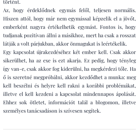
történt.
Az, hogy érdeklődnek egymás felől, teljesen normális.
Hiszen attól, hogy már nem egymással képzelik el a jövőt,
emberként nagyra értékelhetik egymást. Fontos is, hogy
tudjanak pozitívan állni a másikhoz, mert ha csak a rosszat
látják a volt párjukban, akkor önmagukat is leértékelik.
Egy kapcsolat újrakezdéséhez két ember kell. Csak akkor
sikerülhet, ha az exe is ezt akarja. Ez pedig, hogy tényleg
így van-e, csak akkor fog kiderülni, ha megkérdezi tőle. Ha
ő is szeretné megpróbálni, akkor kezdődhet a munka: meg
kell beszélni és helyre kell rakni a korábbi problémákat,
illetve el kell kezdeni a kapcsolat mindennapos ápolását.
Ehhez sok ötletet, információt talál a blogomon, illetve
személyes tanácsadáson is szívesen segítek.