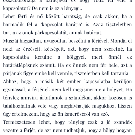
kapcsolatot? De nem is ez a lényeg...
Lehet férfi és nő között barátság, de csak akkor, ha a
harmadik fél a "kapcsolat barátja" is. Azaz tiszteletben
tartja az önök párkapcsolatát, annak határait.
Muszáj higgadtan, nyugodtan beszélni a férjével. Mondja el
neki az érzéseit, kétségeit, azt, hogy nem szeretné, ha
kapcsolatba kerülne a hölggyel, mert önnél ez
határátlépésnek számít. Ha ez önnek nem fér bele, azt a
párjának figyelembe kell vennie, tiszteletben kell tartania.
Ahhoz, hogy a másik két ember kapcsolatba kerüljön
egymással, a férjének nem kell megismernie a hölgyet. Ha
tényleg annyira ártatlanok a szándékai, akkor közösen is
találkozhatnak vele vagy meghívhatják magukhoz, hiszen
úgy értelmezem, hogy az ön ismerőséről van szó.
Természetesen lehet, hogy tényleg csak a jó szándék
vezette a férjét, de azt nem tudhatjuk, hogy a hölgy hogyan