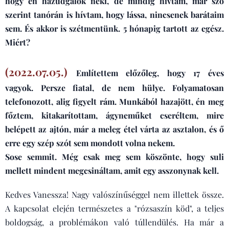
hogy én hazudgálok neki, de mindig hívtam, már szó
szerint tanórán is hívtam, hogy lássa, nincsenek barátaim
sem. És akkor is szétmentünk. 5 hónapig tartott az egész.
Miért?
(2022.07.05.)
Említettem előzőleg, hogy 17 éves
vagyok. Persze fiatal, de nem hülye. Folyamatosan
telefonozott, alig figyelt rám. Munkából hazajött, én meg
főztem, kitakarítottam, ágyneműket cseréltem, mire
belépett az ajtón, már a meleg étel várta az asztalon, és ő
erre egy szép szót sem mondott volna nekem.
Sose semmit. Még csak meg sem köszönte, hogy suli
mellett mindent megcsináltam, amit egy asszonynak kell.
Kedves Vanessza! Nagy valószínűséggel nem illettek össze.
A kapcsolat elején természetes a "rózsaszín köd", a teljes
boldogság, a problémákon való túllendülés. Ha már a