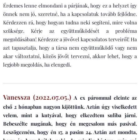
Érdemes lenne elmondani a párjának, hogy ez a helyzet így
önnek nem jó, szeretné, ha a kapcsolatuk tovább fejlődne.
Kérdezzen rá, hogy hogyan tudna neki segíteni, mire volna
szüksége. Kérje az együttműködését a probléma
megoldásában! Kérdezze a jövővel kapcsolatos terveiről! Ha
azt tapasztalja, hogy a társa nem együttműködő vagy nem
akar változtatni, közös jövőt tervezni, akkor lehet, hogy a
legjobb megoldás, ha elengedi.
Vanessza (2022.07.05.)
A ex párommal eleinte az
első 2 hónapban nagyon kijöttünk. Aztán úgy viselkedett
velem, mint a kutyával, hogy elkezdtem suliba járni.
Bebeszélte magának, hogy én megcsalom más pasival.
Leszögezném, hogy én 17, a pasim 24. Aztán azt mondta,