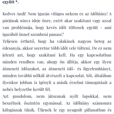
együtt *.
Kedves Andi! Nem igazán világos nekem ez az időhiány! A
párjának nincs ideje önre, ezért akar szakítani vagy azzal
van problémája, hogy kevés időt töltenek együtt - ami
igazából önnel szembeni panasz?
Teljesen érthető, hogy ha valakinek nagyon beteg az
édesanyja, akkor szeretne több időt vele tölteni. De ez nem
jelenti azt, hogy szakítani kell. Ha egy kapcsolatban
minden rendben van, ahogy ön állítja, akkor egy ilyen
átmeneti időszakot, az átmeneti idő- és figyelemhiányt,
minden további nélkül átvészeli a kapcsolat. Sőt, általában
ilyenkor jobban is igényli a másik érzelmi támogatását a
nehéz helyzetbe került fél.
Azt gondolom, nem játszanak nyílt lapokkal, nem
beszélnek őszintén egymással. Az időhiány számomra
kifogásnak tűnik. Üljenek le egy nyugodt pillanatban és