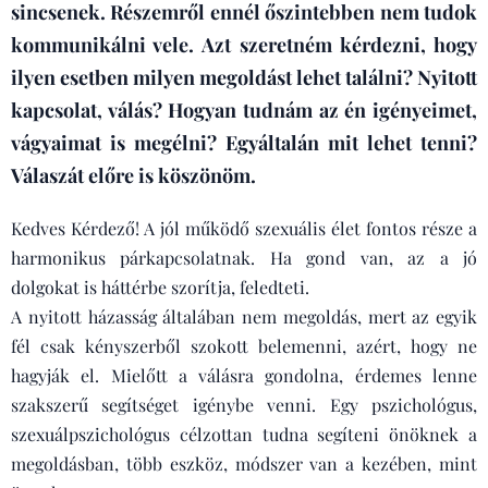
sincsenek. Részemről ennél őszintebben nem tudok
kommunikálni vele.
Azt szeretném kérdezni, hogy
ilyen esetben milyen megoldást lehet találni? Nyitott
kapcsolat, válás? Hogyan tudnám az én igényeimet,
vágyaimat is megélni? Egyáltalán mit lehet tenni?
Válaszát előre is köszönöm.
Kedves Kérdező! A jól működő szexuális élet fontos része a
harmonikus párkapcsolatnak. Ha gond van, az a jó
dolgokat is háttérbe szorítja, feledteti.
A nyitott házasság általában nem megoldás, mert az egyik
fél csak kényszerből szokott belemenni, azért, hogy ne
hagyják el. Mielőtt a válásra gondolna, érdemes lenne
szakszerű segítséget igénybe venni. Egy pszichológus,
szexuálpszichológus célzottan tudna segíteni önöknek a
megoldásban, több eszköz, módszer van a kezében, mint