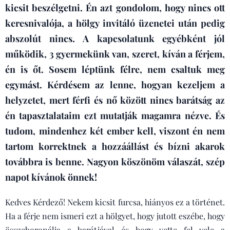
kicsit beszélgetni.
Én azt gondolom, hogy nincs ott
keresnivalója, a hölgy invitáló üzenetei után pedig
abszolút nincs.
A kapcsolatunk egyébként jól
működik, 3 gyermekünk van, szeret, kíván a férjem,
én is őt.
Sosem léptünk félre, nem csaltuk meg
egymást.
Kérdésem az lenne, hogyan kezeljem a
helyzetet, mert férfi és nő között nincs barátság az
én tapasztalataim ezt mutatják magamra nézve. És
tudom, mindenhez két ember kell, viszont én nem
tartom korrektnek a hozzáállást és bízni akarok
továbbra is benne.
Nagyon köszönöm válaszát, szép
napot kívánok önnek!
Kedves Kérdező! Nekem kicsit furcsa, hiányos ez a történet.
Ha a férje nem ismeri ezt a hölgyet, hogy jutott eszébe, hogy
összeboronálja a barátjával és hogy vette fel vele a