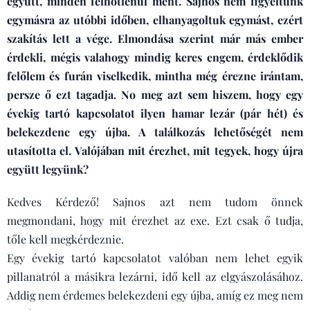
együtt, minden felhőtlenül ment. Sajnos nem figyeltünk
egymásra az utóbbi időben, elhanyagoltuk egymást, ezért
szakítás lett a vége. Elmondása szerint már más ember
érdekli, mégis valahogy mindig keres engem, érdeklődik
felőlem és furán viselkedik, mintha még érezne irántam,
persze ő ezt tagadja. No meg azt sem hiszem, hogy egy
évekig tartó kapcsolatot ilyen hamar lezár (pár hét) és
belekezdene egy újba. A találkozás lehetőségét nem
utasította el. Valójában mit érezhet, mit tegyek, hogy újra
együtt legyünk?
Kedves Kérdező! Sajnos azt nem tudom önnek
megmondani, hogy mit érezhet az exe. Ezt csak ő tudja,
tőle kell megkérdeznie.
Egy évekig tartó kapcsolatot valóban nem lehet egyik
pillanatról a másikra lezárni, idő kell az elgyászolásához.
Addig nem érdemes belekezdeni egy újba, amíg ez meg nem